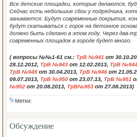
Все детские площадки, которые делаются, бу
Сейчас есть небольшие сбои у подрядчика, ко
занимается. Будут современные покрытия, кон
будут скатываться с горок на бетонное основ
должно быть сделано в этом году. Через два-т
современных площадок в городе будет много.
( вопросы №№1-61 см.:
ТрВ №941
от 30.10.20
28.12.2012,
ТрВ №943
от 12.02.2013,
ТрВ №94
ТрВ №945
от 30.04.2013,
ТрВ №946
от 21.05.2
09.07.2013,
ТрВ №950
от 23.07.13,
ТрВ №951
о
№952
от 20.08.2013,
ТрВ№953
от 27.08.2013)
Метки:
Обсуждение