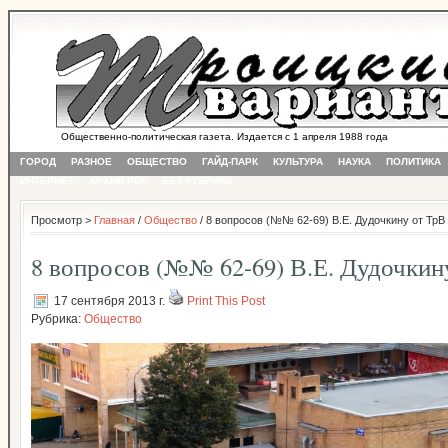
Общественно-политическая газета. Издается с 1 апреля 1988 года
ГОРОД
РАЗНОЕ
ОБЩЕСТВО
ГАЙД-ПАРК
КУЛЬТУРА
НАУКА
ПОЛИТИКА
ИНТЕРНЕТ
АРХИВ PDF
БЕЗ РУБРИКИ
Просмотр >
Главная
/
Общество
/ 8 вопросов (№№ 62-69) В.Е. Дудочкину от ТрВ
8 вопросов (№№ 62-69) В.Е. Дудочкин
17 сентября 2013 г.
Print This Post
Рубрика:
Общество