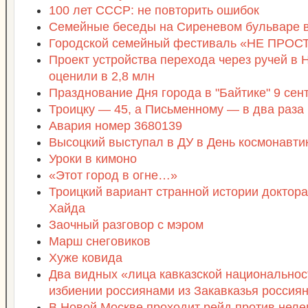
100 лет СССР: не повторить ошибок
Семейные беседы на Сиреневом бульваре в
Городской семейный фестиваль «НЕ ПРО
Проект устройства перехода через ручей в 
оценили в 2,8 млн
Празднование Дня города в "Байтике" 9 сен
Троицку — 45, а Письменному — в два раза
Авария номер 3680139
Высоцкий выступал в ДУ в День космонавти
Уроки в кимоно
«Этот город в огне…»
Троицкий вариант странной истории доктор
Хайда
Заочный разговор с мэром
Марш снеговиков
Хуже ковида
Два видных «лица кавказской национальнос
избиении россиянами из Закавказья россия
В Новой Москве проходит рейд против неле