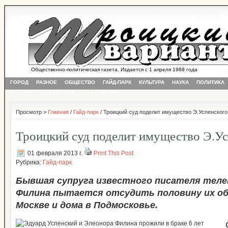
Общественно-политическая газета. Издается с 1 апреля 1988 года
ГОРОД
РАЗНОЕ
ОБЩЕСТВО
ГАЙД-ПАРК
КУЛЬТУРА
НАУКА
ПОЛИТИКА
ИНТЕРНЕТ
АРХИВ PDF
БЕЗ РУБРИКИ
Просмотр >
Главная
/
Гайд-парк
/ Троицкий суд поделит имущество Э.Успенского
Троицкий суд поделит имущество Э.Ус
01 февраля 2013 г.
Print This Post
Рубрика:
Гайд-парк
Бывшая супруга известного писателя теле
Филина пытается отсудить половину их о
Москве и дома в Подмосковье.