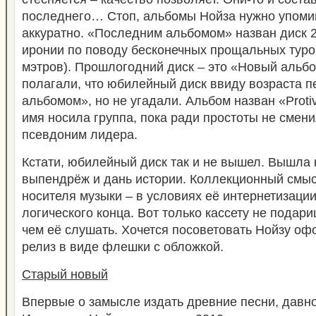
последнего… Стоп, альбомы Нойза нужно упоми
аккуратно. «Последним альбомом» назван диск 2
иронии по поводу бесконечных прощальных тур
мэтров). Прошлогодний диск – это «Новый альб
полагали, что юбилейный диск ввиду возраста п
альбомом», но не угадали. Альбом назван «Proti
имя носила группа, пока ради простоты не смени
псевдоним лидера.
Кстати, юбилейный диск так и не вышел. Вышла к
выпендрёж и дань истории. Коллекционный смы
носителя музыки – в условиях её интернетизаци
логического конца. Вот только кассету не подари
чем её слушать. Хочется посоветовать Нойзу о
релиз в виде флешки с обложкой.
Старый новый
Впервые о замысле издать древние песни, давн