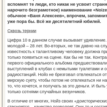
вспомнят те люди, кто никак не усвоит странн
нарочито безграмотное) наименование «Noiz
обычное «Ваня Алексеев», впрочем, запомнит
уже пора бы. Всё же десятилетний юбилей.
Сквозь тернии
Цифра 10 в данном случае вызывает удивление.
молодой – 28 лет. Во-вторых, не так давно на слу
известность к талантливому человеку должна при
только появиться на сцене. Как бы не так. Контра
первого официального альбома предшествовали
выступлений в клубах с немытыми туалетами и 
радиостанций. Нойз не брезговал отвлекаться от
мирскую суету, чтобы потом не отвлекаться ни на
то, что хочется, и получать за это деньги. И бы
только сотнями случайных везунчиков.
В отличие от многих, Нойз своих «доисторически
стесняется – качество позволяет. Они-то и соста