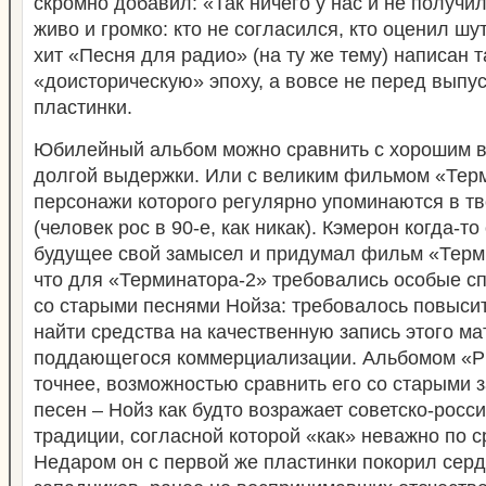
скромно добавил: «Так ничего у нас и не получи
живо и громко: кто не согласился, кто оценил шут
хит «Песня для радио» (на ту же тему) написан т
«доисторическую» эпоху, а вовсе не перед выпу
пластинки.
Юбилейный альбом можно сравнить с хорошим в
долгой выдержки. Или с великим фильмом «Терм
персонажи которого регулярно упоминаются в т
(человек рос в 90-е, как никак). Кэмерон когда-т
будущее свой замысел и придумал фильм «Терм
что для «Терминатора-2» требовались особые с
со старыми песнями Нойза: требовалось повысит
найти средства на качественную запись этого ма
поддающегося коммерциализации. Альбомом «Pr
точнее, возможностью сравнить его со старыми 
песен – Нойз как будто возражает советско-росс
традиции, согласной которой «как» неважно по с
Недаром он с первой же пластинки покорил сер