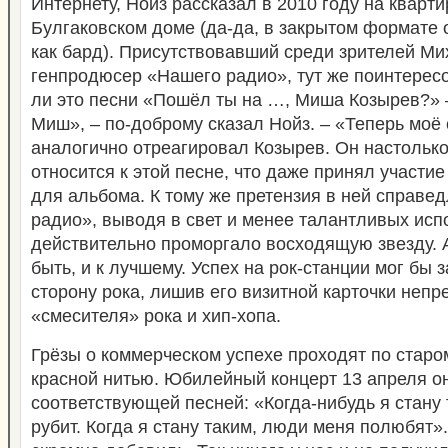
Интернету, Нойз рассказал в 2010 году на кварт
Булгаковском доме (да-да, в закрытом формате 
как бард). Присутствовавший среди зрителей Ми
генпродюсер «Нашего радио», тут же поинтересо
ли это песни «Пошёл ты на …, Миша Козырев?» 
Миш», – по-доброму сказал Нойз. – «Теперь моё 
аналогично отреагировал Козырев. Он настольк
относится к этой песне, что даже принял участие
для альбома. К тому же претензия в ней справе
радио», выводя в свет и менее талантливых исп
действительно проморгало восходящую звезду. 
быть, и к лучшему. Успех на рок-станции мог бы 
сторону рока, лишив его визитной карточки неп
«смесителя» рока и хип-хопа.
Грёзы о коммерческом успехе проходят по старо
красной нитью. Юбилейный концерт 13 апреля о
соответствующей песней: «Когда-нибудь я стану т
рубит. Когда я стану таким, люди меня полюбят»