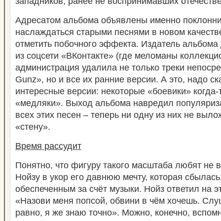
западников, ранее не воспринимавших отечеств
Адресатом альбома объявлены именно поклонник
наслаждаться старыми песнями в новом качестве
отметить побочного эффекта. Издатель альбома 
из соцсети «ВКонтакте» (где меломаны коллекци
администрация удалила не только треки непосред
Gunz», но и все их ранние версии. А это, надо ск
интересные версии: некоторые «боевики» когда-т
«медляки». Выход альбома навредил популяриз
всех этих песен – теперь ни одну из них не выло
«стену».
Время рассудит
Понятно, что фигуру такого масштаба любят не вс
Нойзу в укор его давнюю мечту, которая сбылась:
обеспеченным за счёт музыки. Нойз ответил на э
«Назови меня попсой, обвини в чём хочешь. Слу
равно, я же знаю точно». Можно, конечно, вспом