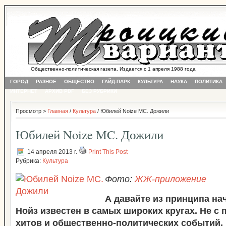
Общественно-политическая газета. Издается с 1 апреля 1988 года
ГОРОД
РАЗНОЕ
ОБЩЕСТВО
ГАЙД-ПАРК
КУЛЬТУРА
НАУКА
ПОЛИТИКА
ИНТЕРНЕТ
АРХИВ PDF
БЕЗ РУБРИКИ
Просмотр >
Главная
/
Культура
/ Юбилей Noize MC. Дожили
Юбилей Noize MC. Дожили
14 апреля 2013 г.
Print This Post
Рубрика:
Культура
Фото:
ЖЖ-приложение
А давайте из принципа нач
Нойз известен в самых широких кругах. Не с
хитов и общественно-политических событий, 