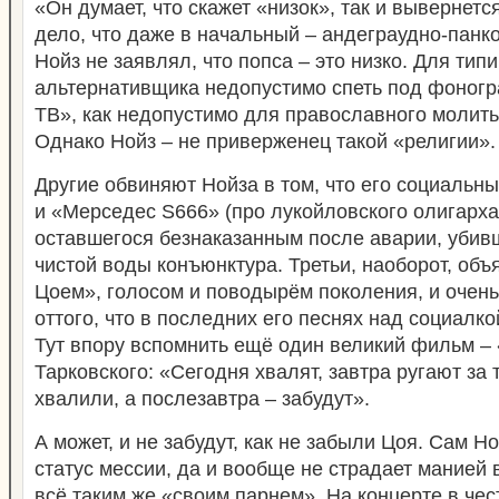
«Он думает, что скажет «низок», так и вывернется
дело, что даже в начальный – андеграудно-панк
Нойз не заявлял, что попса – это низко. Для типи
альтернативщика недопустимо спеть под фоногр
ТВ», как недопустимо для православного молить
Однако Нойз – не приверженец такой «религии».
Другие обвиняют Нойза в том, что его социальны
и «Мерседес S666» (про лукойловского олигарха
оставшегося безнаказанным после аварии, убив
чистой воды конъюнктура. Третьи, наоборот, об
Цоем», голосом и поводырём поколения, и очень
оттого, что в последних его песнях над социалко
Тут впору вспомнить ещё один великий фильм –
Тарковского: «Сегодня хвалят, завтра ругают за т
хвалили, а послезавтра – забудут».
А может, и не забудут, как не забыли Цоя. Сам Н
статус мессии, да и вообще не страдает манией 
всё таким же «своим парнем». На концерте в чес