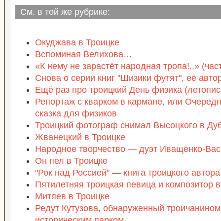
См. в той же рубрике:
Окуджава в Троицке
Вспоминая Велихова…
«К нему не зарастёт народная тропа!..» (част
Снова о серии книг "Шизики футят", её авто
Ещё раз про троицкий День физика (летопись
Репортаж с кварком в кармане, или Очеред
сказка для физиков
Троицкий фотограф снимал Высоцкого в Ду
Жванецкий в Троицке
Народное творчество — дуэт Иващенко-Ва
Он пел в Троицке
"Рок над Россией" — книга троицкого автора
Пятилетняя троицкая певица и композитор в
Митяев в Троицке
Редут Кутузова, обнаруженный троичанином,
историческим парком