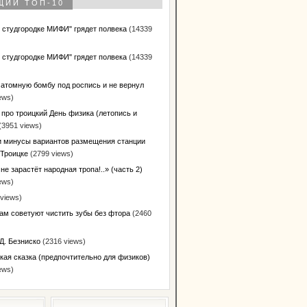
ЩИЙ ТОП-10
в студгородке МИФИ" грядет полвека
(14339
в студгородке МИФИ" грядет полвека
(14339
 атомную бомбу под роспись и не вернул
ews)
 про троицкий День физика (летопись и
(3951 views)
 минусы вариантов размещения станции
 Троицке
(2799 views)
не зарастёт народная тропа!..» (часть 2)
ews)
views)
ам советуют чистить зубы без фтора
(2460
Д. Безниско
(2316 views)
кая сказка (предпочтительно для физиков)
ews)