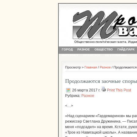
Общественно-политическая газета. Издается
ГОРОД
РАЗНОЕ
ОБЩЕСТВО
ГАЙД-ПАРК
ИНТЕРНЕТ
АРХИВ PDF
БЕЗ РУБРИКИ
Просмотр >
Главная
/
Разное
/ Продолжаются 
Продолжаются заочные споры 
26 марта 2017 г.
Print This Post
Рубрика:
Разное
<…>
«Над сценарием «Гардемаринов» мы ра
режиссер Светлана Дружинина. — Писат
меня «подсадил» на время. Кстати, рук
«Трое из Навигацкой школы». А названи