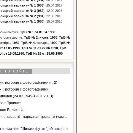
оицкий вариант» № 2 (984)
, 06.06.2017
оицкий вариант» № 1 (983)
, 25.04.2017
оицкий вариант» № 3 (982)
, 12.09.2016
оицкий вариант» № 2 (981)
, 22.08.2016
оицкий вариант» № 1 (980)
, 15.07.2016
рвый выпуск:
ТрВ № 1 от 01.04.1988
.
оторые другие:
ТрВ № 2, июнь, 1988
,
ТрВ №
ноябрь, 1989
,
ТрВ № 4, январь, 1990
,
ТрВ №
от 17.05.1990
,
ТрВ № 11 от 22.06.1990
,
ТрВ
4 от 15.08.1990
,
ТрВ № 15 от 29.08.1990
.
Е НА САЙТЕ
»: история с фотографиями (ч. 2)
к»: история с фотографиями
дведев (24.02.1949-19.01.2013)
ва в Троицке
ная Велихова…
 не зарастёт народная тропа!..» (часть
 серии книг "Шизики футят", её авторе и