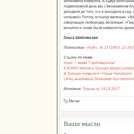
Вениамина Каверина. В «Двух капитанах»
подмосковной даче мы с Вениамином Ал
доходили до того, что я выходила в сад,
направо!» Потом, остынув маленько: «Ва
скворчащую сковородку, восклицая: «Гар
коньячок и снова были невероятно друж
Ольга Шаблинская
Полностью:
«АиФ», № 12 (1897), 22-28.
Ccылки по теме:
Нина — мама “Гардемаринов”
К 40/400-летию в Троицке могут уста
В Троицке появится «Улица Нагибина»
Отец академика Лобашева был протот
Источник:
Троицк.ру, 24.03.2017
Метки:
Ваши мысли