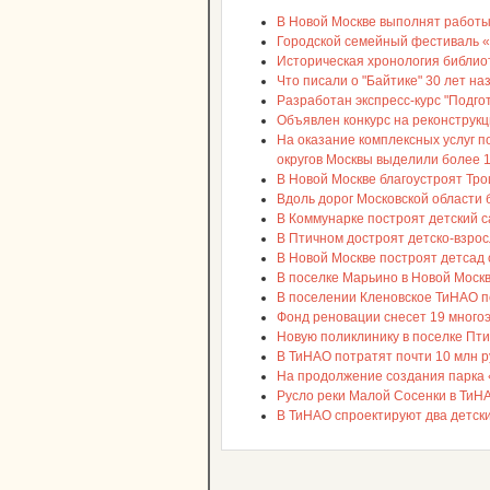
В Новой Москве выполнят работы
Городской семейный фестивал
Историческая хронология библио
Что писали о "Байтике" 30 лет н
Разработан экспресс-курс "Подгот
Объявлен конкурс на реконструкц
На оказание комплексных услуг 
округов Москвы выделили более 
В Новой Москве благоустроят Тро
Вдоль дорог Московской области 
В Коммунарке построят детский с
В Птичном достроят детско-взро
В Новой Москве построят детсад 
В поселке Марьино в Новой Москв
В поселении Кленовское ТиНАО п
Фонд реновации снесет 19 много
Новую поликлинику в поселке Пти
В ТиНАО потратят почти 10 млн 
На продолжение создания парка 
Русло реки Малой Сосенки в ТиН
В ТиНАО спроектируют два детск