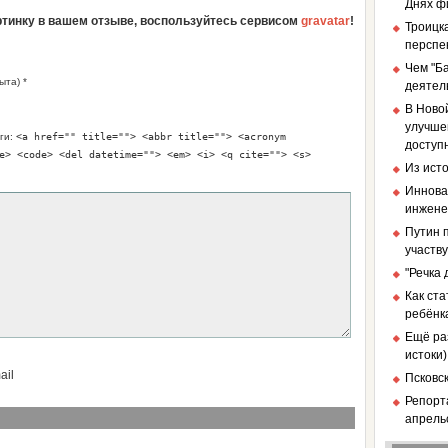
Днях ф
артинку в вашем отзыве, воспользуйтесь сервисом
gravatar
!
Троицка
перспе
Чем "Б
ыта) *
деятел
В Ново
улучше
ги:
<a href="" title=""> <abbr title=""> <acronym
доступ
e> <code> <del datetime=""> <em> <i> <q cite=""> <s>
Из ист
Иннова
инженер
Путин п
участв
"Речка
Как ст
ребёнк
Ещё ра
истоки)
ail
Псковс
Репорт
апрель