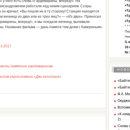
«Тр
 у него есть слова «Гардемарины, вперед!». На
«Тр
ександровичем работали над неким сценарием. Ссоры
«Тр
 а он кричал: «Вы пошли не в ту сторону! Станция находится
«Тр
м яичницу из двух или из трех яиц?» — «Из двух». Приносил
«Тр
демарины, вперед!», и мы поедали яичницу, выпивали
* * *
ны. Название фильма — дань памяти тем дням с Кавериным».
Пе
Нек
3, 
03.2017
10 
№ 1
новить памятник гардемаринам
НОВО
ипом героя романа «Два капитана»
«Байтик
«Байти
Ф.А. Ме
Окуджа
Вспоми
«К нему
2)
Снова о