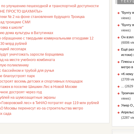
ТЕКУ
 по улучшению пешеходной и транспортной доступности
ь «НЕ ПРОСТО ШАХМАТЫ»
"Бунту 
теки № 2 на фоне становления будущего Троицка
views)
азад троицкие СМИ
"Бунту 
овка к школе"
views)
ию дома культуры в Ватутинках
Он взял
по обращению с твердыми коммунальными отходами 12
(6006 vi
130 млрд рублей
ицкий лесопарк
Ещё раз
будут уничтожать заросли борщевика
истоки)
ад на месте учебного комбината
Плюсы и
слую поликлинику
метро в
с бассейном и трубой для ручья
«К нему 
е благоустроят парк
(2709 vi
остроят восемь детских и спортивных площадок
...
(2629 
этажек в поселке Шишкин Лес в Новой Москве
чное достроят через год
Троичан
рублей на шумозащитные экраны
views)
«Говоровский лес» в ТиНАО потратят еще 119 млн рублей
Умер О.
АО Москвы перенесут из-за строительства метро
Апрельс
их сада
(2287 vi