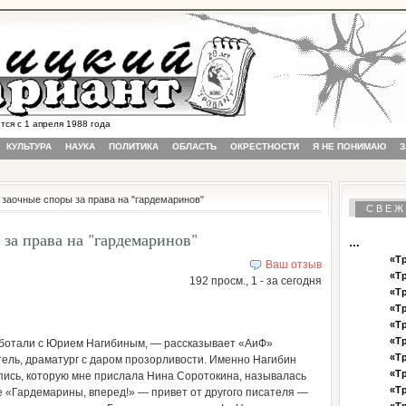
 с 1 апреля 1988 года
КУЛЬТУРА
НАУКА
ПОЛИТИКА
ОБЛАСТЬ
ОКРЕСТНОСТИ
Я НЕ ПОНИМАЮ
З
заочные споры за права на "гардемаринов"
СВЕЖ
за права на "гардемаринов"
…
«Тр
Ваш отзыв
«Тр
192 просм., 1 - за сегодня
«Тр
«Тр
«Тр
«Тр
ботали с Юрием Нагибиным, — рассказывает «АиФ»
«Тр
ель, драматург с даром прозорливости. Именно Нагибин
«Тр
опись, которую мне прислала Нина Соротокина, называлась
«Тр
е «Гардемарины, вперед!» — привет от другого писателя —