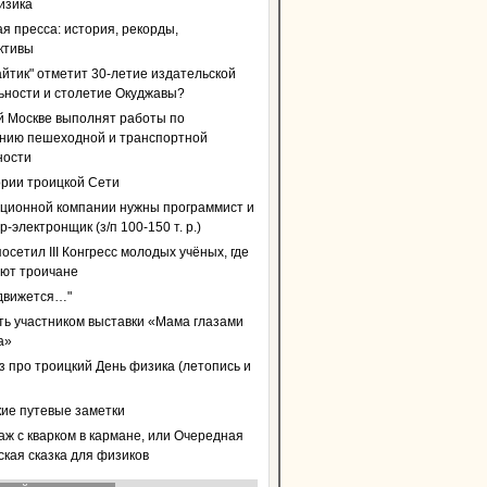
изика
я пресса: история, рекорды,
ктивы
айтик" отметит 30-летие издательской
ьности и столетие Окуджавы?
й Москве выполнят работы по
нию пешеходной и транспортной
ности
ории троицкой Сети
ционной компании нужны программист и
-электронщик (з/п 100-150 т. р.)
осетил III Конгресс молодых учёных, где
уют троичане
 движется…"
ать участником выставки «Мама глазами
а»
з про троицкий День физика (летопись и
кие путевые заметки
аж с кварком в кармане, или Очередная
ская сказка для физиков