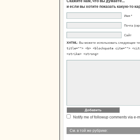
Скажите нам, что вы думаете...
и если вы хотите показать какую-то к
Имя *
Почта (скр
Сайт
XHTML:
Вы можете использовать следующие те
title=""> <b> <blockquote cite=""> <cit
<strike> <strong>
Notify me of followup comments via e-m
См. в той же рубрике: