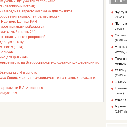
ых учёных, где участвуют троичане
ТЕКУ
а (летопись и истоки)
ли Очередная апрельская сказка для физиков
"Бунту 
аэросъёмки гамма-спектра местности
views)
 Научного Центра РАН
"Бунту 
имеет признаки рейдерства
views)
мик самый главный!.."
Он взял
ток политических репрессий!
(6008 vi
дерную аптеку"
м полем (Т-14)
Ещё раз
Велихов
истоки)
ьно для физиков)
Плюсы и
первое место на Всероссийской молодежной конференции по
метро в
«К нему 
бликована в Интернете
(2709 vi
далённого участия в экспериментах на главных токамаках
...
(2629 
ар памяти В.А. Алексеева
Троичан
ком ученом
views)
Умер О.
Апрельс
(2287 vi