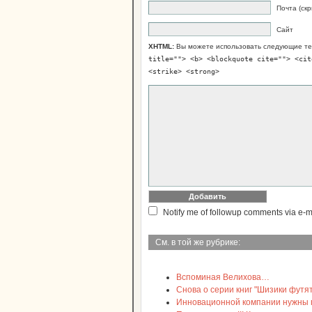
Почта (скр
Сайт
XHTML:
Вы можете использовать следующие те
title=""> <b> <blockquote cite=""> <cit
<strike> <strong>
Notify me of followup comments via e-m
См. в той же рубрике:
Вспоминая Велихова…
Снова о серии книг "Шизики футят
Инновационной компании нужны пр