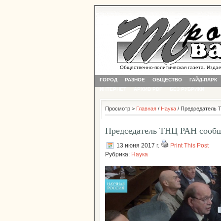
Общественно-политическая газета. Издается
ГОРОД
РАЗНОЕ
ОБЩЕСТВО
ГАЙД-ПАРК
ИНТЕРНЕТ
АРХИВ PDF
БЕЗ РУБРИКИ
Просмотр >
Главная
/
Наука
/ Председатель 
Председатель ТНЦ РАН сообщ
13 июня 2017 г.
Print This Post
Рубрика:
Наука