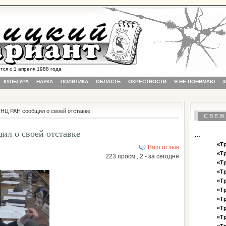
 с 1 апреля 1988 года
КУЛЬТУРА
НАУКА
ПОЛИТИКА
ОБЛАСТЬ
ОКРЕСТНОСТИ
Я НЕ ПОНИМАЮ
З
ТНЦ РАН сообщил о своей отставке
СВЕЖ
ил о своей отставке
…
«Тр
Ваш отзыв
«Тр
223 просм., 2 - за сегодня
«Тр
«Тр
«Тр
«Тр
«Тр
«Тр
«Тр