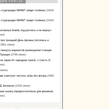
ЩИЙ ТОП-10
в студгородке МИФИ" грядет полвека
(14341
в студгородке МИФИ" грядет полвека
(14341
 атомную бомбу под роспись и не вернул
ews)
 про троицкий День физика (летопись и
(3951 views)
 минусы вариантов размещения станции
 Троицке
(2799 views)
не зарастёт народная тропа!..» (часть 2)
ews)
views)
ам советуют чистить зубы без фтора
(2460
Д. Безниско
(2316 views)
кая сказка (предпочтительно для физиков)
ews)