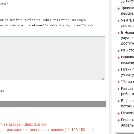
Днях ф
ыта) *
Троицка
перспе
ги:
<a href="" title=""> <abbr title=""> <acronym
Чем "Б
e> <code> <del datetime=""> <em> <i> <q cite=""> <s>
деятел
В Ново
улучше
доступ
Из ист
Иннова
инженер
Путин п
участв
"Речка
Как ст
ail
ребёнк
Ещё ра
истоки)
Псковс
Репорт
", её авторе и Днях физика
апрель
ограммист и инженер-электронщик (з/п 100-150 т. р.)