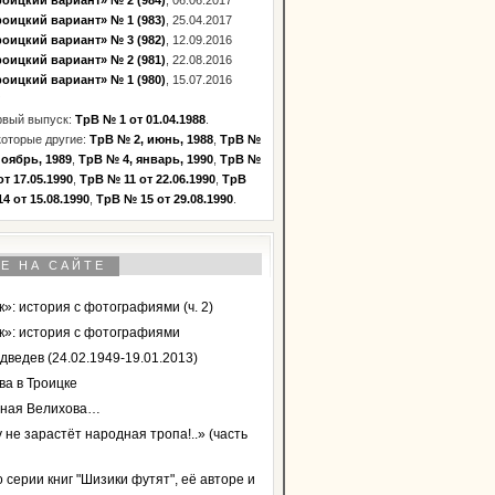
оицкий вариант» № 2 (984)
, 06.06.2017
оицкий вариант» № 1 (983)
, 25.04.2017
оицкий вариант» № 3 (982)
, 12.09.2016
оицкий вариант» № 2 (981)
, 22.08.2016
оицкий вариант» № 1 (980)
, 15.07.2016
рвый выпуск:
ТрВ № 1 от 01.04.1988
.
оторые другие:
ТрВ № 2, июнь, 1988
,
ТрВ №
ноябрь, 1989
,
ТрВ № 4, январь, 1990
,
ТрВ №
от 17.05.1990
,
ТрВ № 11 от 22.06.1990
,
ТрВ
4 от 15.08.1990
,
ТрВ № 15 от 29.08.1990
.
Е НА САЙТЕ
»: история с фотографиями (ч. 2)
к»: история с фотографиями
дведев (24.02.1949-19.01.2013)
ва в Троицке
ная Велихова…
 не зарастёт народная тропа!..» (часть
 серии книг "Шизики футят", её авторе и