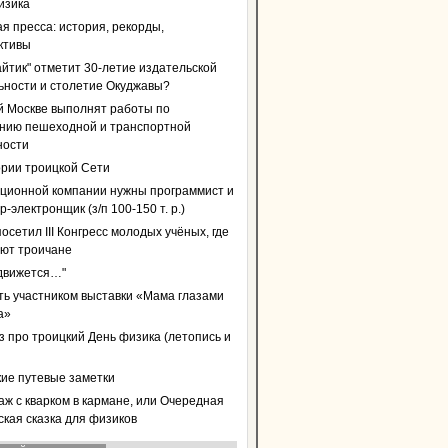
изика
я пресса: история, рекорды,
ктивы
айтик" отметит 30-летие издательской
ьности и столетие Окуджавы?
й Москве выполнят работы по
нию пешеходной и транспортной
ности
ории троицкой Сети
ционной компании нужны программист и
-электронщик (з/п 100-150 т. р.)
осетил III Конгресс молодых учёных, где
уют троичане
 движется…"
ать участником выставки «Мама глазами
а»
з про троицкий День физика (летопись и
кие путевые заметки
аж с кварком в кармане, или Очередная
ская сказка для физиков