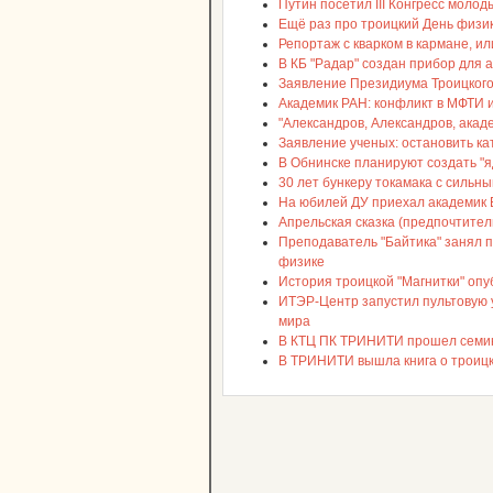
Путин посетил III Конгресс молод
Ещё раз про троицкий День физик
Репортаж с кварком в кармане, и
В КБ "Радар" создан прибор для 
Заявление Президиума Троицкого
Академик РАН: конфликт в МФТИ 
"Александров, Александров, акаде
Заявление ученых: остановить ка
В Обнинске планируют создать "я
30 лет бункеру токамака с сильны
На юбилей ДУ приехал академик 
Апрельская сказка (предпочтител
Преподаватель "Байтика" занял 
физике
История троицкой "Магнитки" опу
ИТЭР-Центр запустил пультовую у
мира
В КТЦ ПК ТРИНИТИ прошел семин
В ТРИНИТИ вышла книга о троиц