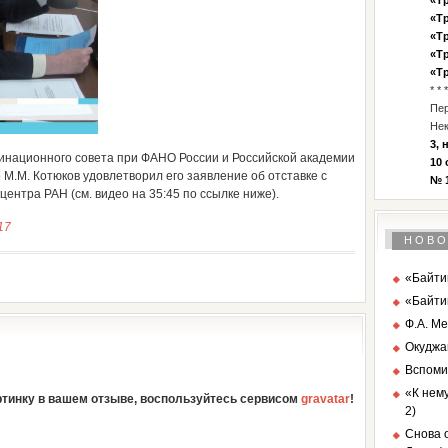
«Тр
«Тр
«Тр
«Тр
«Тр
* * *
Пе
Нек
3, 
инационного совета при ФАНО России и Российской академии
10 
 М.М. Котюков удовлетворил его заявление об отставке с
№ 1
центра РАН (см. видео на 35:45 по ссылке ниже).
17
НОВО
«Байтик
«Байти
Ф.А. Ме
Окуджа
Вспоми
«К нему
артинку в вашем отзыве, воспользуйтесь сервисом
gravatar
!
2)
Снова о