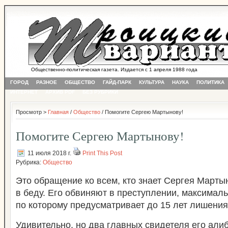
Общественно-политическая газета. Издается с 1 апреля 1988 года
ГОРОД
РАЗНОЕ
ОБЩЕСТВО
ГАЙД-ПАРК
КУЛЬТУРА
НАУКА
ПОЛИТИКА
ИНТЕРНЕТ
АРХИВ PDF
БЕЗ РУБРИКИ
Просмотр >
Главная
/
Общество
/ Помогите Сергею Мартынову!
Помогите Сергею Мартынову!
11 июля 2018 г.
Print This Post
Рубрика:
Общество
Это обращение ко всем, кто знает Сергея Марты
в беду. Его обвиняют в преступлении, максимал
по которому предусматривает до 15 лет лишения
Удивительно, но два главных свидетеля его алиб