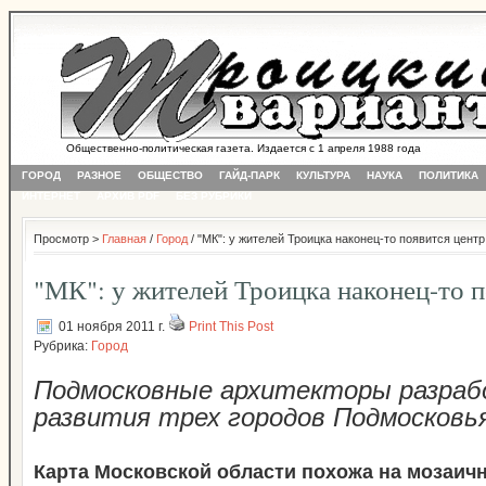
Общественно-политическая газета. Издается с 1 апреля 1988 года
ГОРОД
РАЗНОЕ
ОБЩЕСТВО
ГАЙД-ПАРК
КУЛЬТУРА
НАУКА
ПОЛИТИКА
ИНТЕРНЕТ
АРХИВ PDF
БЕЗ РУБРИКИ
Просмотр >
Главная
/
Город
/ "МК": у жителей Троицка наконец-то появится центр
"МК": у жителей Троицка наконец-то п
01 ноября 2011 г.
Print This Post
Рубрика:
Город
Подмосковные архитекторы разраб
развития трех городов Подмосковь
Карта Московской области похожа на мозаичн