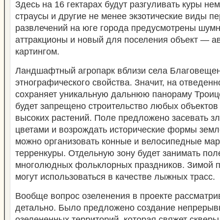
Здесь на 16 гектарах будут разгуливать куры н
страусы и другие не менее экзотические виды пе
развлечений на юге города предусмотрены шум
аттракционы и новый для поселения объект — а
картингом.
Ландшафтный агропарк вблизи села Благовеще
этнографического свойства. Значит, на отведенн
сохраняет уникальную дальнюю панораму Троиц
будет запрещено строительство любых объекто
высоких растений. Поле предложено засевать з
цветами и возрождать исторические формы земл
можно организовать конные и велосипедные ма
терренкуры. Отдельную зону будет занимать пол
многолюдных фольклорных праздников. Зимой 
могут использоваться в качестве лыжных трасс.
Вообще вопрос озеленения в проекте рассматри
детально. Было предложено создание непрерыв
озелененных территорий, которая свяжет скверы