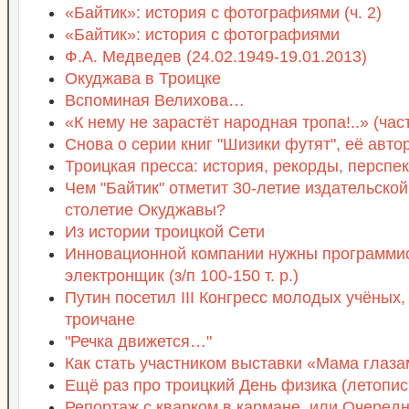
«Байтик»: история с фотографиями (ч. 2)
«Байтик»: история с фотографиями
Ф.А. Медведев (24.02.1949-19.01.2013)
Окуджава в Троицке
Вспоминая Велихова…
«К нему не зарастёт народная тропа!..» (част
Снова о серии книг "Шизики футят", её авто
Троицкая пресса: история, рекорды, перспе
Чем "Байтик" отметит 30-летие издательской
столетие Окуджавы?
Из истории троицкой Сети
Инновационной компании нужны программис
электронщик (з/п 100-150 т. р.)
Путин посетил III Конгресс молодых учёных,
троичане
"Речка движется…"
Как стать участником выставки «Мама глаза
Ещё раз про троицкий День физика (летопись
Репортаж с кварком в кармане, или Очеред