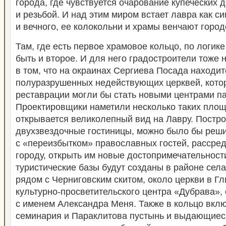
города, где чувствуется очарование купеческих 
и резьбой. И над этим миром встает лавра как 
и вечного, ее колокольни и храмы венчают город
Там, где есть первое храмовое кольцо, по логик
быть и второе. И для него градостроители тоже 
в том, что на окраинах Сергиева Посада находит
полуразрушенных недействующих церквей, кото
реставрации могли бы стать новыми центрами п
Проектировщики наметили несколько таких площ
открывается великолепный вид на Лавру. Постро
двухзвездочные гостиницы, можно было бы реш
с «переизбытком» православных гостей, рассред
городу, открыть им новые достопримечательност
туристические базы будут созданы в районе сел
рядом с Черниговским скитом, около церкви в Гл
культурно-просветительского центра «Дубрава»,
с именем Александра Меня. Также в кольцо вк
семинария и Параклитова пустынь и выдающиес