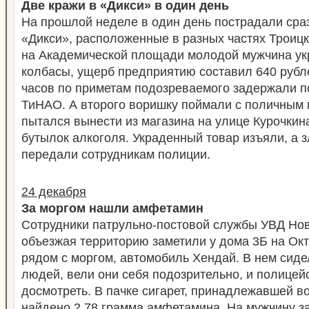
Две кражи в «Дикси» в один день
На прошлой неделе в один день пострадали сра
«Дикси», расположенные в разных частях Троицка
на Академической площади молодой мужчина ук
колбасы, ущерб предприятию составил 640 рубл
часов по приметам подозреваемого задержали п
ТиНАО. А второго воришку поймали с поличным 
пытался вынести из магазина на улице Курочкин
бутылок алкоголя. Украденный товар изъяли, а
передали сотрудникам полиции.
24 декабря
За моргом нашли амфетамин
Сотрудники патрульно-постовой службы УВД Но
объезжая территорию заметили у дома 3Б на Окт
рядом с моргом, автомобиль Хендай. В нем сид
людей, вели они себя подозрительно, и полицей
досмотреть. В пачке сигарет, принадлежавшей в
найдено 2,78 грамма амфетамина. На мужчину з