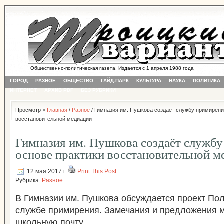
Общественно-политическая газета. Издается с 1 апреля 1988 года
ГОРОД
РАЗНОЕ
ОБЩЕСТВО
ГАЙД-ПАРК
КУЛЬТУРА
НАУКА
ПОЛИТИКА
ИНТЕРНЕТ
АРХИВ PDF
БЕЗ РУБРИКИ
Просмотр >
Главная
/
Разное
/ Гимназия им. Пушкова создаёт службу примирени
восстановительной медиации
Гимназия им. Пушкова создаёт службу
основе практики восстановительной м
12 мая 2017 г.
Print This Post
Рубрика:
Разное
В Гимназии им. Пушкова обсуждается проект По
службе примирения. Замечания и предложения 
школьную почту.