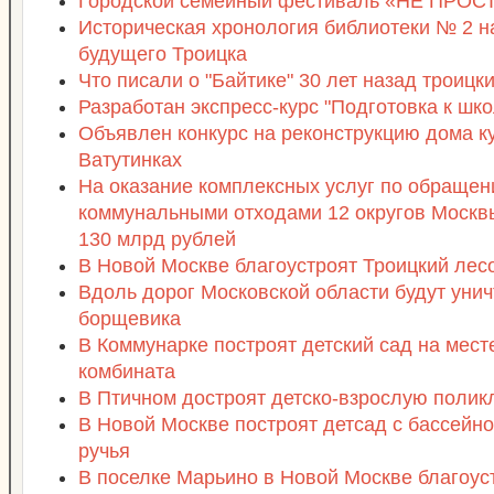
Городской семейный фестиваль «НЕ ПРО
Историческая хронология библиотеки № 2 н
будущего Троицка
Что писали о "Байтике" 30 лет назад троиц
Разработан экспресс-курс "Подготовка к шко
Объявлен конкурс на реконструкцию дома к
Ватутинках
На оказание комплексных услуг по обраще
коммунальными отходами 12 округов Москв
130 млрд рублей
В Новой Москве благоустроят Троицкий лес
Вдоль дорог Московской области будут уни
борщевика
В Коммунарке построят детский сад на мест
комбината
В Птичном достроят детско-взрослую полик
В Новой Москве построят детсад с бассейно
ручья
В поселке Марьино в Новой Москве благоус