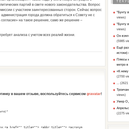
ТЕКУ
итических партий в свете нового законодательства. Вопрос
комиссии с участием заинтересованных сторон. Сейчас вопрос
"Бунту 
то администрация города должна обратиться к Совету не с
views)
ь согласие» на такое решение, само же решение –
"Бунту 
views)
 требует анализа с учетом всех реалий жизни.
Он взял
(5985 vi
Ещё раз
истоки)
Плюсы и
метро в
«К нему 
(2700 vi
...
(2621 
Троичан
артинку в вашем отзыве, воспользуйтесь сервисом
gravatar
!
views)
Умер О.
Апрельс
ыта) *
(2275 vi
ги:
<a href="" title=""> <abbr title=""> <acronym