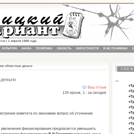
 с 1 апреля 1988 года
КУЛЬТУРА
НАУКА
ПОЛИТИКА
ОБЛАСТЬ
ОКРЕСТНОСТИ
Я НЕ ПОНИМАЮ
З
ем областные деньги
СВЕЖ
 деньги
…
«Тр
Ваш отзыв
«Тр
135 просм., 1 - за сегодня
«Тр
«Тр
«Тр
«Тр
отрение комитета по экономике вопрос об уточнении
«Тр
«Тр
ды увеличения финансирования предлагается уменьшить
«Тр