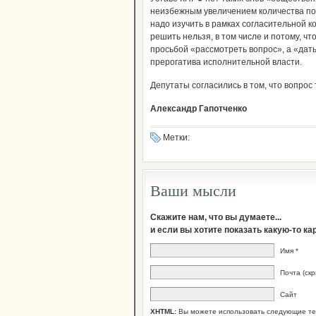
неизбежным увеличением количества пол
надо изучить в рамках согласительной 
решить нельзя, в том числе и потому, ч
просьбой «рассмотреть вопрос», а «дат
прерогатива исполнительной власти.
Депутаты согласились в том, что вопрос
Александр Гапотченко
Метки:
Ваши мысли
Скажите нам, что вы думаете...
и если вы хотите показать какую-то к
Имя *
Почта (скр
Сайт
XHTML:
Вы можете использовать следующие те