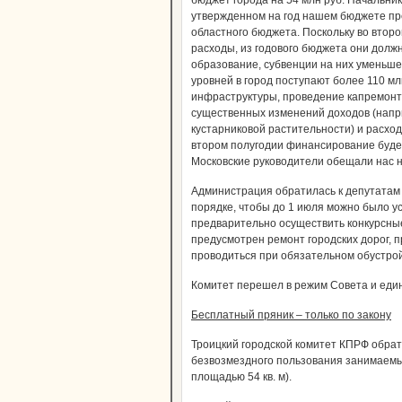
бюджет города на 54 млн руб. Начальни
утвержденном на год нашем бюджете пр
областного бюджета. Поскольку во второ
расходы, из годового бюджета они долж
образование, субвенции на них уменьшен
уровней в город поступают более 110 мл
инфраструктуры, проведение капремонта
существенных изменений доходов (напри
кустарниковой растительности) и расхо
втором полугодии финансирование будет
Московские руководители обещали нас н
Администрация обратилась к депутатам 
порядке, чтобы до 1 июля можно было у
предварительно осуществить конкурсные
предусмотрен ремонт городских дорог, 
проводиться при обязательном обустро
Комитет перешел в режим Совета и един
Бесплатный пряник – только по закону
Троицкий городской комитет КПРФ обрат
безвозмездного пользования занимаемы
площадью 54 кв. м).