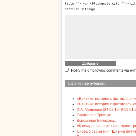
title=""> <b> <blockquote cite=""> <cit
<strike> <strong>
Notify me of followup comments via e-m
См. в той же рубрике:
«Байтик»: история с фотографиями
«Байтик»: история с фотография
Ф.А. Медведев (24.02.1949-19.01.
Окуджава в Троицке
Вспоминая Велихова…
«К нему не зарастёт народная троп
Снова о серии книг "Шизики футят