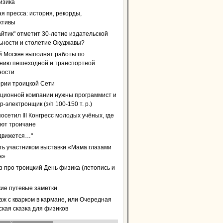
изика
я пресса: история, рекорды,
ктивы
айтик" отметит 30-летие издательской
ьности и столетие Окуджавы?
й Москве выполнят работы по
нию пешеходной и транспортной
ности
ории троицкой Сети
ционной компании нужны программист и
-электронщик (з/п 100-150 т. р.)
осетил III Конгресс молодых учёных, где
уют троичане
 движется…"
ать участником выставки «Мама глазами
а»
з про троицкий День физика (летопись и
кие путевые заметки
аж с кварком в кармане, или Очередная
ская сказка для физиков