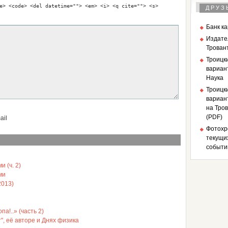
e> <code> <del datetime=""> <em> <i> <q cite=""> <s>
ДРУЗ
Банк к
Издате
Трован
Троицк
вариан
Наука
Троицк
вариант
на Тров
(PDF)
ail
Фотохр
текущи
событи
 (ч. 2)
ми
2013)
а!..» (часть 2)
", её авторе и Днях физика