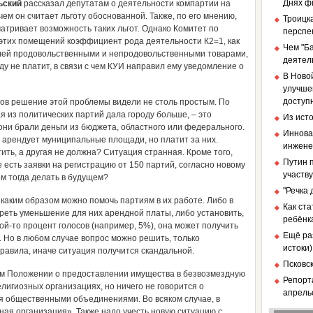
Днях ф
ьский
рассказал депутатам о деятельности компартии на
 чем он считает льготу обоснованной. Также, по его мнению,
Троицка
тривает возможность таких льгот. Однако Комитет по
перспе
этих помещений коэффициент рода деятельности К2=1, как
Чем "Б
лей продовольственными и непродовольственными товарами,
деятел
ду не платит, в связи с чем КУИ направил ему уведомление о
В Ново
улучше
доступ
ов решение этой проблемы видели не столь простым. По
ая из политических партий дала городу больше, – это
Из ист
 они брали деньги из бюджета, областного или федерального.
Иннова
 арендует муниципальные площади, но платит за них.
инженер
ить, а другая не должна? Ситуация странная. Кроме того,
Путин п
 есть заявки на регистрацию от 150 партий, согласно новому
участв
ем тогда делать в будущем?
"Речка
каким образом можно помочь партиям в их работе. Либо в
Как ст
реть уменьшение для них арендной платы, либо установить,
ребёнк
ой-то процент голосов (например, 5%), она может получить
Ещё ра
. Но в любом случае вопрос можно решить, только
истоки)
авила, иначе ситуация получится скандальной.
Псковс
ом Положении о предоставлении имущества в безвозмездную
Репорт
лигиозных организациях, но ничего не говорится о
апрель
я общественными объединениями. Во всяком случае, в
ная организация». Также надо учесть новую ситуацию с