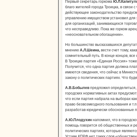
Первый секретарь горкома
Ю.Л.Капитул
благо жителей города Троицка, в связи с
действующее законодательство предусма
управлению имуществом установил для 
для организаций, занимающихся торгов
что несправедливо. Пока же горком арен
«неосновательном обогащении».
Но большинство высказавшихся депутат
мнению
А.Л.Шеина,
вести счет тому, как
сомнительный путь. В конце концов, все
В Троицке партия «Единая Россия» тоже
Получится, что одна партия должна плат
имеются сведения, что сейчас в Минюсте
закону о политических партиях. Что буд
А.В.Бобылев
предложил определиться, 
городских нормативных актах предусмот
что если партия набрала на выборах как
право безвозмездного пользования и т.п
разработав юридически обоснованные пр
А.Ю.Плодухин
напомнил, что в городск
помощь говорится об общественных и ре
политических партиях, которые являютс
Уставе КПРФ нет таких слов «обществен