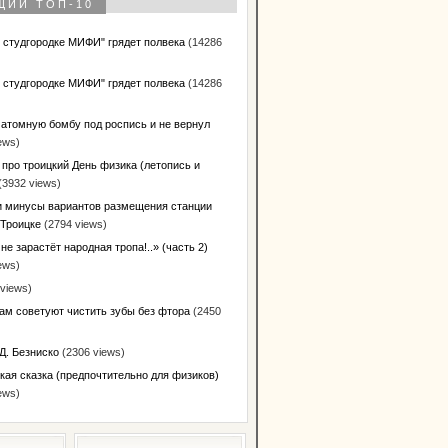
ЩИЙ ТОП-10
в студгородке МИФИ" грядет полвека
(14286
в студгородке МИФИ" грядет полвека
(14286
 атомную бомбу под роспись и не вернул
ews)
 про троицкий День физика (летопись и
(3932 views)
 минусы вариантов размещения станции
 Троицке
(2794 views)
не зарастёт народная тропа!..» (часть 2)
ews)
views)
ам советуют чистить зубы без фтора
(2450
Д. Безниско
(2306 views)
кая сказка (предпочтительно для физиков)
ews)