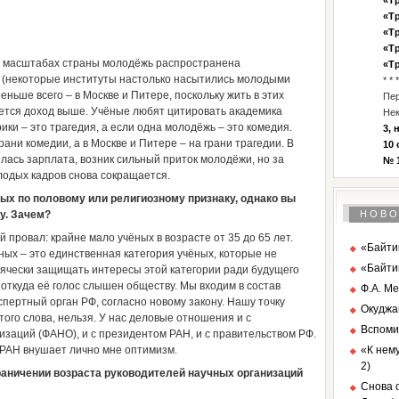
«Тр
«Тр
«Тр
«Тр
 в масштабах страны молодёжь распространена
«Тр
и (некоторые институты настолько насытились молодыми
* * *
еньше всего – в Москве и Питере, поскольку жить в этих
Пе
уется доход выше. Учёные любят цитировать академика
Нек
ики – это трагедия, а если одна молодёжь – это комедия.
3, 
ани комедии, а в Москве и Питере – на грани трагедии. В
10 
ялась зарплата, возник сильный приток молодёжи, но за
№ 1
лодых кадров снова сокращается.
ых по половому или религиозному признаку, однако вы
у. Зачем?
НОВО
провал: крайне мало учёных в возрасте от 35 до 65 лет.
«Байтик
ных – это единственная категория учёных, которые не
«Байти
ячески защищать интересы этой категории ради будущего
откуда её голос слышен обществу. Мы входим в состав
Ф.А. Ме
спертный орган РФ, согласно новому закону. Нашу точку
Окуджа
того слова, нельзя. У нас деловые отношения и с
Вспоми
заций (ФАНО), и с президентом РАН, и с правительством РФ.
РАН внушает лично мне оптимизм.
«К нему
2)
граничении возраста руководителей научных организаций
Снова о