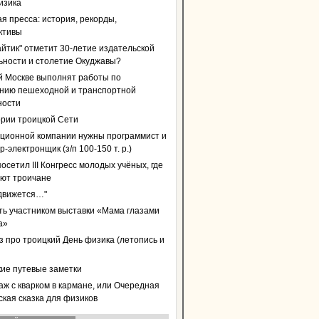
изика
я пресса: история, рекорды,
ктивы
айтик" отметит 30-летие издательской
ьности и столетие Окуджавы?
й Москве выполнят работы по
нию пешеходной и транспортной
ности
ории троицкой Сети
ционной компании нужны программист и
-электронщик (з/п 100-150 т. р.)
осетил III Конгресс молодых учёных, где
уют троичане
 движется…"
ать участником выставки «Мама глазами
а»
з про троицкий День физика (летопись и
кие путевые заметки
аж с кварком в кармане, или Очередная
ская сказка для физиков