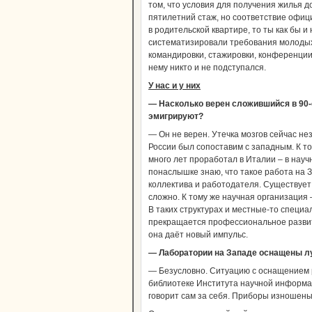
том, что условия для получения жилья д
пятилетний стаж, но соответствие офиц
в родительской квартире, то ты как бы и
систематизировали требования молодых 
командировки, стажировки, конференции
нему никто и не подступался.
У нас и у них
— Насколько верен сложившийся в 90-
эмигрируют?
— Он не верен. Утечка мозгов сейчас не
России был сопоставим с западным. К то
много лет проработал в Италии – в нау
понаслышке знаю, что такое работа на 
коллектива и работодателя. Существует
сложно. К тому же научная организация 
В таких структурах и местные-то специа
прекращается профессиональное развити
она даёт новый импульс.
— Лаборатории на Западе оснащены 
— Безусловно. Ситуацию с оснащением р
библиотеке Института научной информа
говорит сам за себя. Приборы изношены