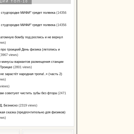
ЩИЙ ТОП-10
в студгородке МИФИ" грядет полвека
(14356
в студгородке МИФИ" грядет полвека
(14356
 атомную бомбу под роспись и не вернул
ews)
 про троицкий День физика (летопись и
(3967 views)
 минусы вариантов размещения станции
 Троицке
(2801 views)
не зарастёт народная тропа!..» (часть 2)
ews)
views)
ам советуют чистить зубы без фтора
(2471
Д. Безниско
(2319 views)
кая сказка (предпочтительно для физиков)
ews)