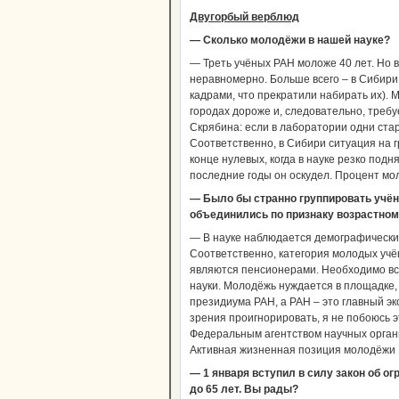
Двугорбый верблюд
— Сколько молодёжи в нашей науке?
— Треть учёных РАН моложе 40 лет. Но
неравномерно. Больше всего – в Сибир
кадрами, что прекратили набирать их). М
городах дороже и, следовательно, треб
Скрябина: если в лаборатории одни стар
Соответственно, в Сибири ситуация на гр
конце нулевых, когда в науке резко подн
последние годы он оскудел. Процент мо
— Было бы странно группировать учён
объединились по признаку возрастном
— В науке наблюдается демографический 
Соответственно, категория молодых учё
являются пенсионерами. Необходимо вс
науки. Молодёжь нуждается в площадке, 
президиума РАН, а РАН – это главный эк
зрения проигнорировать, я не побоюсь э
Федеральным агентством научных органи
Активная жизненная позиция молодёжи 
— 1 января вступил в силу закон об о
до 65 лет. Вы рады?