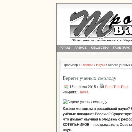
Общественно-политическая газета. Издается
ГОРОД
РАЗНОЕ
ОБЩЕСТВО
ГАЙД-ПАРК
ИНТЕРНЕТ
АРХИВ PDF
БЕЗ РУБРИКИ
Просмотр >
Главная
/
Наука
/ Береги ученых
Береги ученых смолоду
16 апреля 2015 г.
Print This Post
Рубрика:
Наука
Каково молодым в российской науке? 
учёные покидают Россию? Существует
Что думает научная молодёжь о рефо
КОТЕЛЬНИКОВ – председатель Совета
наук.