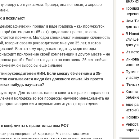
Днях ф
ную меру с энтузиазмом. Правда, она не новая, а хорошо
Троицка
емён.
перспе
х и пожилых?
Чем "Б
демографический провал в виде графика – как промежуток
деятел
горб (категория от 65 лет) продолжает расти, то есть
В Ново
) остаётся прежним. Молодой специалист, имеющий склонность
улучше
, говорит своему руководителю: мне уже 35 лет, я готов
доступ
дований. В ответ ему предлагают ждать у моря погоды.
Из ист
к находит приложение своей компетенции в другом месте – не
Иннова
ровал растёт. Ещё не так давно он составлял 25 лет, сейчас
инженер
прежнему, он вырос бы ещё сильнее.
Путин п
отни руководителей НИИ. Если между 65-летними и 35-
участв
итутов оказываются люди без должного опыта. Их просто
ми как-нибудь научатся?
"Речка
Как ст
утствует. Деятельность нашего совета как раз и направлена
ребёнк
овлекаем молодёжь во все процессы научного менеджмента на
 реорганизацию сети научных институтов, в проведение
Ещё ра
истоки)
Псковс
Репорт
 в конфликты с правительством РФ?
апрель
ости революционный характер. Мы не занимаемся