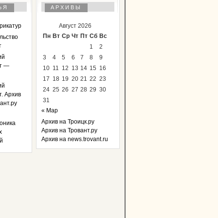
ЬЯ
АРХИВЫ
арикатур
Август 2026
Пн
Вт
Ср
Чт
Пт
Сб
Вс
льство
т
1
2
ий
3
4
5
6
7
8
9
т —
10
11
12
13
14
15
16
17
18
19
20
21
22
23
ий
24
25
26
27
28
29
30
. Архив
31
ант.ру
« Мар
Архив на Троицк.ру
оника
Архив на Тровант.ру
х
Архив на news.trovant.ru
й