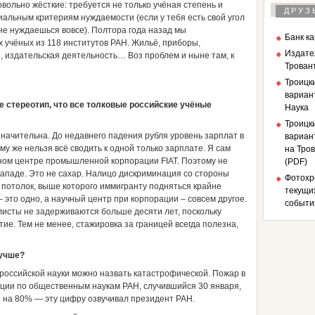
овольно жёсткие: требуется не только учёная степень и
ДРУЗ
иальным критериям нуждаемости (если у тебя есть свой угол
 не нуждаешься вовсе). Полтора года назад мы
Банк к
учёных из 118 институтов РАН. Жильё, приборы,
Издате
, издательская деятельность… Воз проблем и ныне там, к
Трован
Троицк
вариан
е стереотип, что все толковые российские учёные
Наука
Троицк
значительна. До недавнего падения рубля уровень зарплат в
вариант
му же нельзя всё сводить к одной только зарплате. Я сам
на Тров
чном центре промышленной корпорации FIAT. Поэтому не
(PDF)
Западе. Это не сахар. Налицо дискриминация со стороны
Фотохр
 потолок, выше которого иммигранту подняться крайне
текущи
– это одно, а научный центр при корпорации – совсем другое.
событи
листы не задерживаются больше десяти лет, поскольку
е. Тем не менее, стажировка за границей всегда полезна,
лучше?
оссийской науки можно назвать катастрофической. Пожар в
ции по общественным наукам РАН, случившийся 30 января,
 на 80% — эту цифру озвучивал президент РАН.