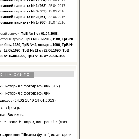
оицкий вариант» № 2 (984)
, 06.06.2017
оицкий вариант» № 1 (983)
, 25.04.2017
оицкий вариант» № 3 (982)
, 12.09.2016
оицкий вариант» № 2 (981)
, 22.08.2016
оицкий вариант» № 1 (980)
, 15.07.2016
рвый выпуск:
ТрВ № 1 от 01.04.1988
.
оторые другие:
ТрВ № 2, июнь, 1988
,
ТрВ №
ноябрь, 1989
,
ТрВ № 4, январь, 1990
,
ТрВ №
от 17.05.1990
,
ТрВ № 11 от 22.06.1990
,
ТрВ
4 от 15.08.1990
,
ТрВ № 15 от 29.08.1990
.
Е НА САЙТЕ
»: история с фотографиями (ч. 2)
к»: история с фотографиями
дведев (24.02.1949-19.01.2013)
ва в Троицке
ная Велихова…
 не зарастёт народная тропа!..» (часть
 серии книг "Шизики футят", её авторе и