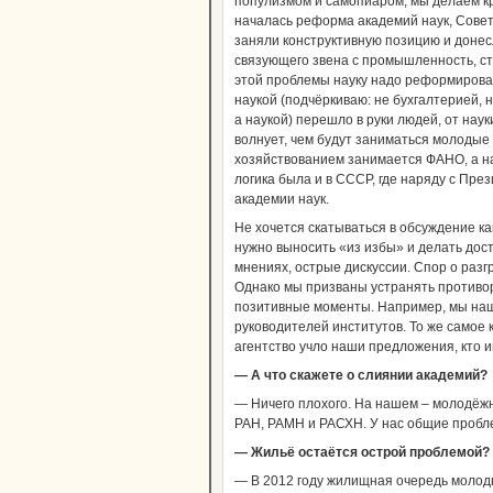
популизмом и самопиаром, мы делаем кр
началась реформа академий наук, Совет
заняли конструктивную позицию и донесл
связующего звена с промышленность, с
этой проблемы науку надо реформироват
наукой (подчёркиваю: не бухгалтерией,
а наукой) перешло в руки людей, от нау
волнует, чем будут заниматься молодые
хозяйствованием занимается ФАНО, а н
логика была и в СССР, где наряду с Пр
академии наук.
Не хочется скатываться в обсуждение к
нужно выносить «из избы» и делать дос
мнениях, острые дискуссии. Спор о ра
Однако мы призваны устранять противор
позитивные моменты. Например, мы на
руководителей институтов. То же самое
агентство учло наши предложения, кто 
— А что скажете о слиянии академий?
— Ничего плохого. На нашем – молодёжн
РАН, РАМН и РАСХН. У нас общие пробл
— Жильё остаётся острой проблемой?
— В 2012 году жилищная очередь молоды