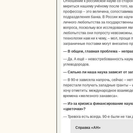
Отношение к российской науке со сторон
мириться нашему учёному после того, ка
профессор – это величина, сопоставимая
подразделения банка. В России же нау
личного любопытства за государственн
вопроса, поскольку все исследования я
любопытства они попросту невозможны.
технологии нам ни к чему, – мол, проще 
заграничные поставки могут внезапно пр
— В общем, главная проблема – непр
— Да. А ещё – невостребованность наук
углеводородов.
— Сильно ли наша наука зависит от з
— В 90-е зависела напрочь, сейчас – не
перестали получать западные гранты – и
хочу отметить: международное взаимоде
времена «железного занавеса».
— Из-за кризиса финансирование науки
«цветочки»?
— Тревога есть всегда. 90-е были не так 
Справка «АН»