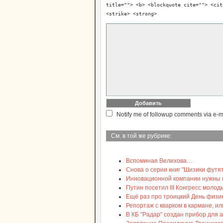
title=""> <b> <blockquote cite=""> <cit
<strike> <strong>
Notify me of followup comments via e-m
См. в той же рубрике:
Вспоминая Велихова…
Снова о серии книг "Шизики футят
Инновационной компании нужны пр
Путин посетил III Конгресс молод
Ещё раз про троицкий День физик
Репортаж с кварком в кармане, и
В КБ "Радар" создан прибор для 