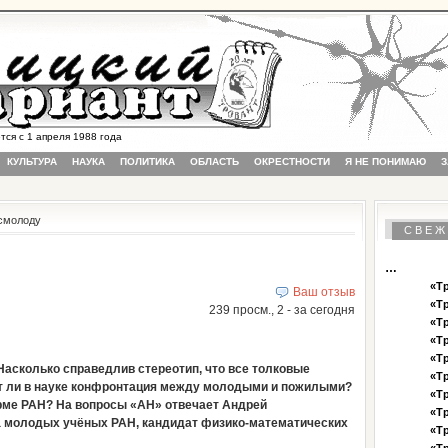
 с 1 апреля 1988 года
КУЛЬТУРА
НАУКА
ПОЛИТИКА
ОБЛАСТЬ
ОКРЕСТНОСТИ
Я НЕ ПОНИМАЮ
З
 смолоду
СВЕЖ
…
«Тр
Ваш отзыв
«Тр
239 просм., 2 - за сегодня
«Тр
«Тр
«Тр
Насколько справедлив стереотип, что все толковые
«Тр
 ли в науке конфронтация между молодыми и пожилыми?
«Тр
рме РАН? На вопросы «АН» отвечает Андрей
«Тр
 молодых учёных РАН, кандидат физико-математических
«Тр