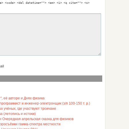
e> <code> <del datetime=""> <em> <i> <q cite=""> <s>
ail
", её авторе и Днях физика
ограммист и инженер-электронщик (з/п 100-150 т. р.)
ых учёных, где участвуют троичане
а (летопись и истоки)
ли Очередная апрельская сказка для физиков
аэросъёмки гамма-спектра местности