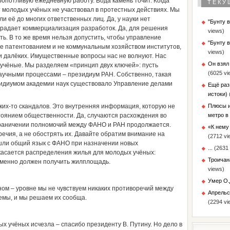
опотливую ежедневную работу. Вода камень точит. Когда
ТЕКУ
 молодых учёных не участвовал в протестных действиях. Мы
и её до многих ответственных лиц. Да, у науки нет
"Бунту 
традает коммерциализация разработок. Да, для решения
views)
ь. В то же время нельзя допустить, чтобы управление
"Бунту 
 не патентованием и не коммунальным хозяйством институтов,
views)
ки далёких. Имущественные вопросы нас не волнуют. Нас
Он взял
 учёные. Мы разделяем «принцип двух ключей»: пусть
(6025 vi
аучными процессами – президиум РАН. Собственно, такая
езидиумом академии наук существовало Управление делами
Ещё раз
истоки)
аких-то скандалов. Это внутренняя информация, которую не
Плюсы и
тоянием общественности. Да, случаются расхождения во
метро в
зграничении полномочий между ФАНО и РАН продолжается.
«К нему 
ечия, а не обострять их. Давайте обратим внимание на
(2712 vi
шли общий язык с ФАНО при назначении новых
...
(2631 
 касается распределения жилья для молодых учёных:
Троичан
именно должен получить жилплощадь.
views)
Умер О.
ом – уровне мы не чувствуем никаких противоречий между
Апрельс
емы, и мы решаем их сообща.
(2294 vi
х учёных исчезла – спасибо президенту В. Путину. Но дело в