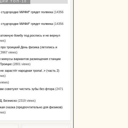
ЩИЙ ТОП-10
в студгородке МИФИ" грядет полвека
(14356
в студгородке МИФИ" грядет полвека
(14356
 атомную бомбу под роспись и не вернул
ews)
 про троицкий День физика (летопись и
(3967 views)
 минусы вариантов размещения станции
 Троицке
(2801 views)
не зарастёт народная тропа!..» (часть 2)
ews)
views)
ам советуют чистить зубы без фтора
(2471
Д. Безниско
(2319 views)
кая сказка (предпочтительно для физиков)
ews)