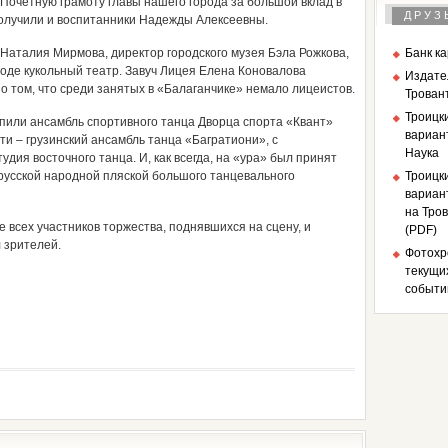
 Почетную грамоту главы нашего города за большой вклад в
ДРУЗ
получили и воспитанники Надежды Алексеевны.
аталия Мирмова, директор городского музея Бэла Рожкова,
Банк к
оде кукольный театр. Завуч Лицея Елена Коновалова
Издате
о том, что среди занятых в «Балаганчике» немало лицеистов.
Трован
Троицк
пили ансамбль спортивного танца Дворца спорта «Квант»
вариан
ти – грузинский ансамбль танца «Багратиони», с
Наука
дия восточного танца. И, как всегда, на «ура» был принят
 русской народной пляской большого танцевального
Троицк
вариант
на Тров
всех участников торжества, поднявшихся на сцену, и
(PDF)
 зрителей.
Фотохр
текущи
событи