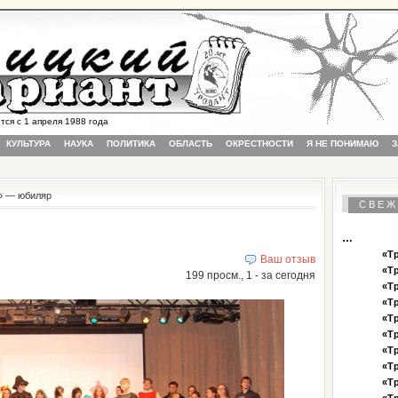
 с 1 апреля 1988 года
КУЛЬТУРА
НАУКА
ПОЛИТИКА
ОБЛАСТЬ
ОКРЕСТНОСТИ
Я НЕ ПОНИМАЮ
З
» — юбиляр
СВЕЖ
…
«Тр
Ваш отзыв
«Тр
199 просм., 1 - за сегодня
«Тр
«Тр
«Тр
«Тр
«Тр
«Тр
«Тр