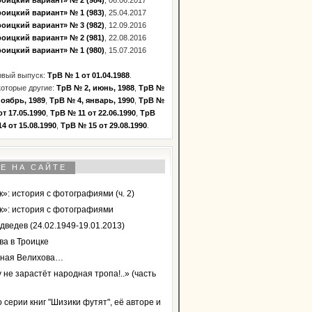
оицкий вариант» № 2 (984)
, 06.06.2017
оицкий вариант» № 1 (983)
, 25.04.2017
оицкий вариант» № 3 (982)
, 12.09.2016
оицкий вариант» № 2 (981)
, 22.08.2016
оицкий вариант» № 1 (980)
, 15.07.2016
рвый выпуск:
ТрВ № 1 от 01.04.1988
.
оторые другие:
ТрВ № 2, июнь, 1988
,
ТрВ №
ноябрь, 1989
,
ТрВ № 4, январь, 1990
,
ТрВ №
от 17.05.1990
,
ТрВ № 11 от 22.06.1990
,
ТрВ
4 от 15.08.1990
,
ТрВ № 15 от 29.08.1990
.
Е НА САЙТЕ
»: история с фотографиями (ч. 2)
к»: история с фотографиями
дведев (24.02.1949-19.01.2013)
ва в Троицке
ная Велихова…
 не зарастёт народная тропа!..» (часть
 серии книг "Шизики футят", её авторе и