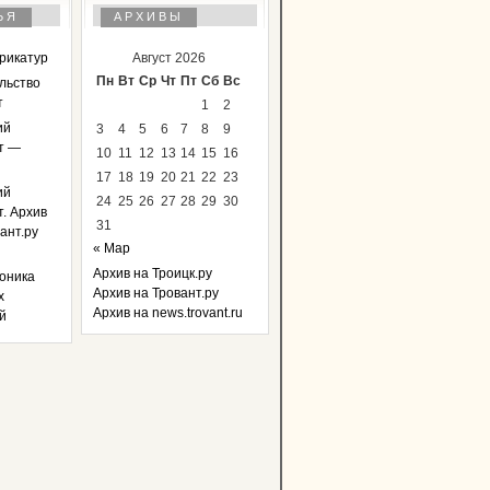
ЬЯ
АРХИВЫ
арикатур
Август 2026
Пн
Вт
Ср
Чт
Пт
Сб
Вс
льство
т
1
2
ий
3
4
5
6
7
8
9
т —
10
11
12
13
14
15
16
17
18
19
20
21
22
23
ий
24
25
26
27
28
29
30
. Архив
31
ант.ру
« Мар
Архив на Троицк.ру
оника
Архив на Тровант.ру
х
Архив на news.trovant.ru
й