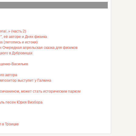
а!..» (часть 2)
", её авторе и Днях физика
а (летопись и истоки)
ли Очередная апрельская сказка для физиков
кого в Дубровицах
ащенко-Васильев
ого автора
мпозитор выступит у Галкина
роичанином, может стать историческим парком
аль песен Юрия Визбора
 в Троицке