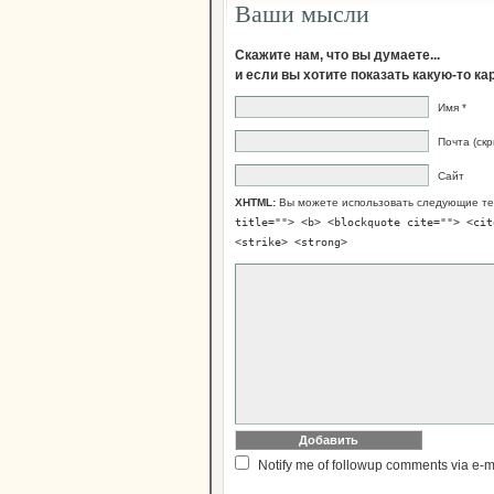
Ваши мысли
Скажите нам, что вы думаете...
и если вы хотите показать какую-то к
Имя *
Почта (скр
Сайт
XHTML:
Вы можете использовать следующие те
title=""> <b> <blockquote cite=""> <cit
<strike> <strong>
Notify me of followup comments via e-m