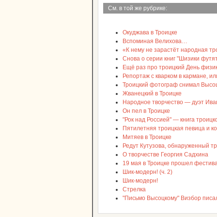
См. в той же рубрике:
Окуджава в Троицке
Вспоминая Велихова…
«К нему не зарастёт народная троп
Снова о серии книг "Шизики футят
Ещё раз про троицкий День физик
Репортаж с кварком в кармане, и
Троицкий фотограф снимал Высоц
Жванецкий в Троицке
Народное творчество — дуэт Ив
Он пел в Троицке
"Рок над Россией" — книга троицк
Пятилетняя троицкая певица и ко
Митяев в Троицке
Редут Кутузова, обнаруженный т
О творчестве Георгия Садхина
19 мая в Троицке прошел фестив
Шик-модерн! (ч. 2)
Шик-модерн!
Стрелка
"Письмо Высоцкому" Визбор писал