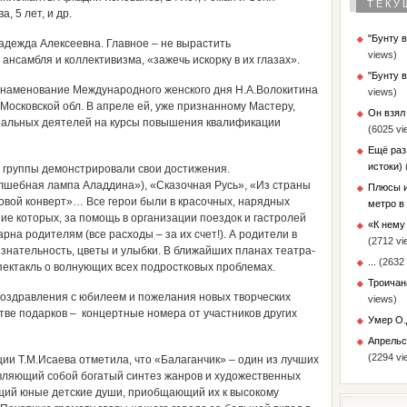
ТЕКУ
, 5 лет, и др.
"Бунту 
Надежда Алексеевна. Главное – не вырастить
views)
 ансамбля и коллективизма, «зажечь искорку в их глазах».
"Бунту 
знаменование Международного женского дня Н.А.Волокитина
views)
Московской обл. В апреле ей, уже признанному Мастеру,
Он взял
ральных деятелей на курсы повышения квалификации
(6025 vi
Ещё раз
истоки)
 группы демонстрировали свои достижения.
лшебная лампа Аладдина»), «Сказочная Русь», «Из страны
Плюсы и
овой конверт»… Все герои были в красочных, нарядных
метро в
ие которых, за помощь в организации поездок и гастролей
«К нему 
на родителям (все расходы – за их счет!). А родители в
(2712 vi
изнательность, цветы и улыбки. В ближайших планах театра-
...
(2632 
пектакль о волнующих всех подростковых проблемах.
Троичан
поздравления с юбилеем и пожелания новых творческих
views)
стве подарков – концертные номера от участников других
Умер О.
Апрельс
(2294 vi
ии Т.М.Исаева отметила, что «Балаганчик» – один из лучших
авляющий собой богатый синтез жанров и художественных
ий юные детские души, приобщающий их к высокому