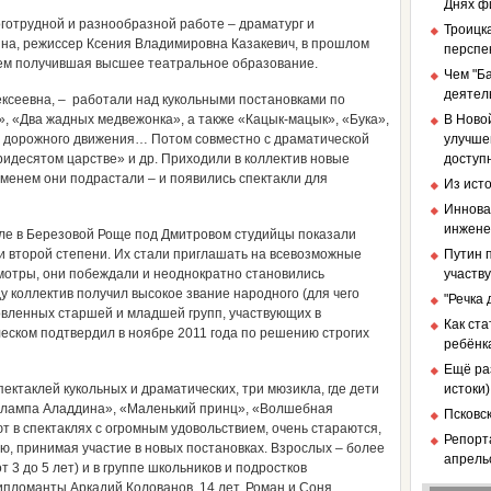
Днях ф
готрудной и разнообразной работе – драматург и
Троицка
на, режиссер Ксения Владимировна Казакевич, в прошлом
перспе
ем получившая высшее театральное образование.
Чем "Б
деятел
ксеевна, – работали над кукольными постановками по
», «Два жадных медвежонка», а также «Кацык-мацык», «Бука»,
В Ново
ил дорожного движения… Потом совместно с драматической
улучше
ридесятом царстве» и др. Приходили в коллектив новые
доступ
менем они подрастали – и появились спектакли для
Из ист
Иннова
инженер
ле в Березовой Роще под Дмитровом студийцы показали
и второй степени. Их стали приглашать на всевозможные
Путин п
мотры, они побеждали и неоднократно становились
участв
у коллектив получил высокое звание народного (для чего
"Речка
овленных старшей и младшей групп, участвующих в
Как ст
блеском подтвердил в ноябре 2011 года по решению строгих
ребёнк
Ещё ра
ектаклей кукольных и драматических, три мюзикла, где дети
истоки)
 лампа Аладдина», «Маленький принц», «Волшебная
Псковс
т в спектаклях с огромным удовольствием, очень стараются,
Репорт
ию, принимая участие в новых постановках. Взрослых – более
апрель
от 3 до 5 лет) и в группе школьников и подростков
ипломанты Аркадий Колованов, 14 лет, Роман и Соня