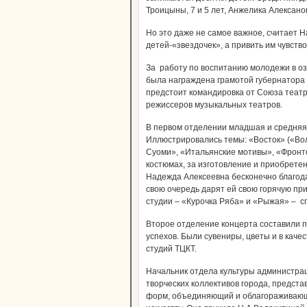
Троицыны, 7 и 5 лет, Анжелика Алексанова
Но это даже не самое важное, считает 
детей-«звездочек», а привить им чувство
За работу по воспитанию молодежи в о
была награждена грамотой губернатора 
предстоит командировка от Союза теат
режиссеров музыкальных театров.
В первом отделении младшая и средняя
Иллюстрировались темы: «Восток» («Во
Суоми», «Итальянские мотивы», «Фронт
костюмах, за изготовление и приобретен
Надежда Алексеевна бесконечно благодар
свою очередь дарят ей свою горячую пр
студии – «Курочка Ряба» и «Рыжая» – с
Второе отделение концерта составили 
успехов. Были сувениры, цветы и в каче
студий ТЦКТ.
Начальник отдела культуры администрац
творческих коллективов города, предст
форм, объединяющий и облагораживающ