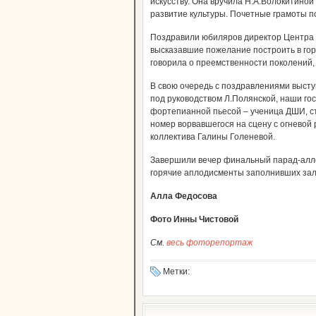
искусству. Она вручила Н.А.Волокитиной
развитие культуры. Почетные грамоты 
Поздравили юбиляров директор Центра Н
высказавшие пожелание построить в гор
говорила о преемственности поколений, 
В свою очередь с поздравлениями высту
под руководством Л.Полянской, наши гос
фортепианной пьесой – ученица ДШИ, сту
номер ворвавшегося на сцену с огневой
коллектива Галины Голеневой.
Завершили вечер финальный парад-алле 
горячие аплодисменты заполнивших зал
Алла Федосова
Фото Инны Чистовой
См.
весь фоторепортаж
Метки: