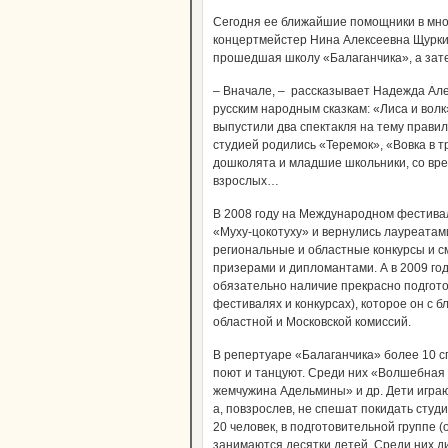
Сегодня ее ближайшие помощники в мно
концертмейстер Нина Алексеевна Щурки
прошедшая школу «Балаганчика», а зат
– Вначале, – рассказывает Надежда Але
русским народным сказкам: «Лиса и волк
выпустили два спектакля на тему прав
студией родились «Теремок», «Вовка в т
дошколята и младшие школьники, со вре
взрослых…
В 2008 году на Международном фестива
«Муху-цокотуху» и вернулись лауреатам
региональные и областные конкурсы и с
призерами и дипломантами. А в 2009 год
обязательно наличие прекрасно подгот
фестивалях и конкурсах), которое он с 
областной и Московской комиссий.
В репертуаре «Балаганчика» более 10 сп
поют и танцуют. Среди них «Волшебная
жемчужина Адельмины» и др. Дети играю
а, повзрослев, не спешат покидать студ
20 человек, в подготовительной группе (
занимаются десятки детей. Среди них д