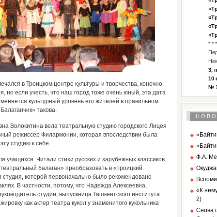
«Тр
«Тр
«Тр
«Тр
«Тр
* * *
Пе
Нек
3, 
10 
ечался в Троицком центре культуры и творчества, конечно,
№ 1
я, но если учесть, что наш город тоже очень юный, эта дата
ак меняется культурный уровень его жителей в правильном
Балаганчик» такова.
НОВО
вна Волокитина вела театральную студию городского Лицея
лавный режиссер Филармонии, которая впоследствии была
«Байтик
эту студию к себе.
«Байти
Ф.А. Ме
ля учащихся. Читали стихи русских и зарубежных классиков.
«театральный балаган» преобразовать в «троицкий
Окуджа
ая студия, которой первоначально было рекомендовано
Вспоми
клях. В частности, потому, что Надежда Алексеевна,
«К нему
уководитель студии, выпускница Ташкентского института
2)
ажировку как актер театра кукол у знаменитого кукольника
Снова о