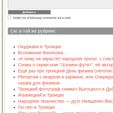
Notify me of followup comments via e-mail
См. в той же рубрике:
Окуджава в Троицке
Вспоминая Велихова…
«К нему не зарастёт народная тропа!..» (част
Снова о серии книг "Шизики футят", её авто
Ещё раз про троицкий День физика (летопись
Репортаж с кварком в кармане, или Очеред
сказка для физиков
Троицкий фотограф снимал Высоцкого в Ду
Жванецкий в Троицке
Народное творчество — дуэт Иващенко-Ва
Он пел в Троицке