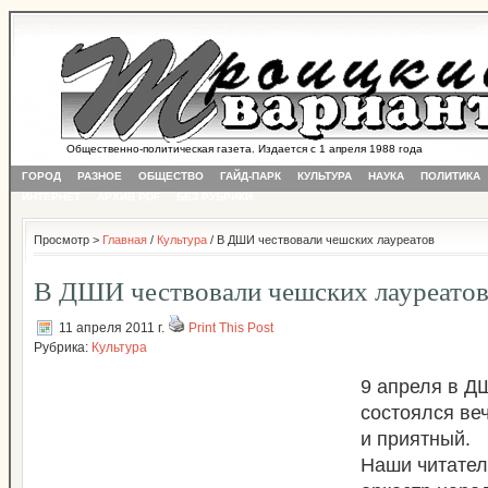
Общественно-политическая газета. Издается с 1 апреля 1988 года
ГОРОД
РАЗНОЕ
ОБЩЕСТВО
ГАЙД-ПАРК
КУЛЬТУРА
НАУКА
ПОЛИТИКА
ИНТЕРНЕТ
АРХИВ PDF
БЕЗ РУБРИКИ
Просмотр >
Главная
/
Культура
/ В ДШИ чествовали чешских лауреатов
В ДШИ чествовали чешских лауреато
11 апреля 2011 г.
Print This Post
Рубрика:
Культура
9 апреля в Д
состоялся ве
и приятный.
Наши читател