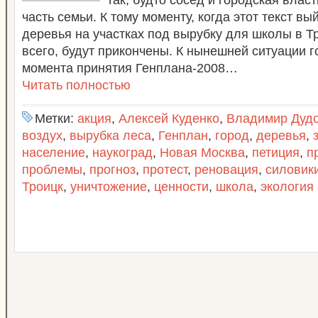
так, будто сосед и городская власт
часть семьи. К тому моменту, когда этот текст вы
деревья на участках под вырубку для школы в Тр
всего, будут прикончены. К нынешней ситуации г
момента принятия Генплана-2008…
Читать полностью
Метки:
акция
,
Алексей Куденко
,
Владимир Дуд
воздух
,
вырубка леса
,
Генплан
,
город
,
деревья
,
население
,
наукоград
,
Новая Москва
,
петиция
,
п
проблемы
,
прогноз
,
протест
,
реновация
,
силовик
Троицк
,
уничтожение
,
ценности
,
школа
,
экология