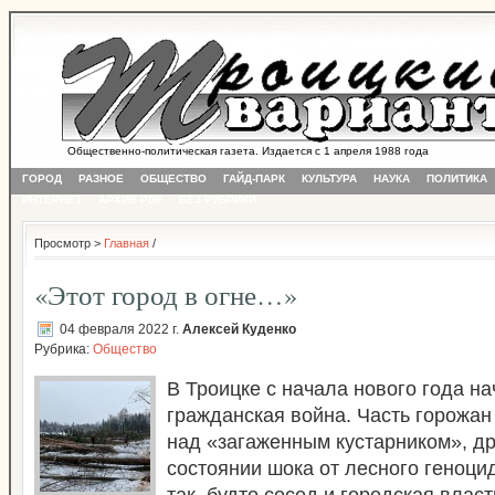
Общественно-политическая газета. Издается с 1 апреля 1988 года
ГОРОД
РАЗНОЕ
ОБЩЕСТВО
ГАЙД-ПАРК
КУЛЬТУРА
НАУКА
ПОЛИТИКА
ИНТЕРНЕТ
АРХИВ PDF
БЕЗ РУБРИКИ
Просмотр >
Главная
/
«Этот город в огне…»
04 февраля 2022 г.
Алексей Куденко
Рубрика:
Общество
В Троицке с начала нового года н
гражданская война. Часть горожан
над «загаженным кустарником», др
состоянии шока от лесного геноци