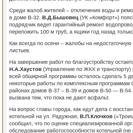
Среди жалоб жителей – отключения воды и рем
в доме В-32.
В.Д.Бышовец
(УК «Комфорт») поясн
подрядчик ведет гарантийный ремонт водопрово
переложить 100 м труб, а ящики год назад тольк
Как всегда по осени – жалобы на недостаточную
листьев.
На завершение работ по благоустройству остает
Н.А.Хаустов
(Управление по ЖКХ и транспорту) р
всей обширной программы осталось сделать 5 д
некоторые работы по комплексным программам б
районах домов В-37 – В-39 и домов В-50 — В-54.
вызвана тем, что пока не дают асфальт.
На вопрос главы города, как идут дела с восст
котельной на ул. Радужная,
В.П.Клочков
(«Троиц
сообщил, что по оценке специализированной орг
обследование работоспособности котельной (не 