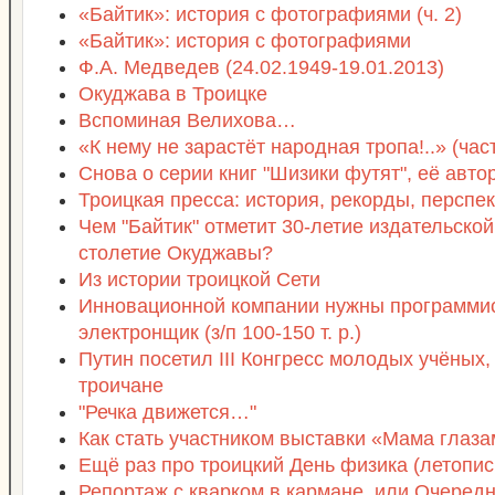
«Байтик»: история с фотографиями (ч. 2)
«Байтик»: история с фотографиями
Ф.А. Медведев (24.02.1949-19.01.2013)
Окуджава в Троицке
Вспоминая Велихова…
«К нему не зарастёт народная тропа!..» (част
Снова о серии книг "Шизики футят", её авто
Троицкая пресса: история, рекорды, перспе
Чем "Байтик" отметит 30-летие издательской
столетие Окуджавы?
Из истории троицкой Сети
Инновационной компании нужны программис
электронщик (з/п 100-150 т. р.)
Путин посетил III Конгресс молодых учёных,
троичане
"Речка движется…"
Как стать участником выставки «Мама глаза
Ещё раз про троицкий День физика (летопись
Репортаж с кварком в кармане, или Очеред