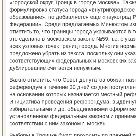
«городской округ Троицк в городе Москве». Такж
формулировка статуса города «внутригородское
образование», но добавляется еще «наукоград 
Федерации». Среди предлагаемых Минюстом из
отметить то, что границы города указываются в те
это сделано в московском законе №59, т.е. с ук
всех узловых точек границ города. Многие норм
предложено убрать из текста, поскольку они ука
соответствующих федеральных и московских зак
дублирование считается ненужным.
Важно отметить, что Совет депутатов обязан на
референдум в течение 30 дней со дня поступлен
на основании которых назначается местный реф
Инициатива проведения референдума, выдвинут
избирательными и др. объединениями оформляет
установленном федеральным законом и приним
соответствии с ним законом г. Москвы.
Выборы в Троицке будут проходить по прежней с