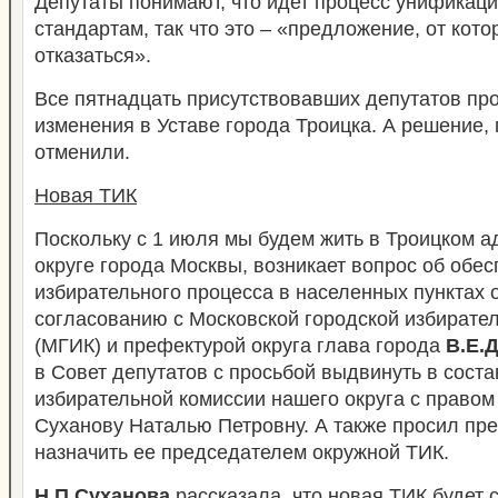
Депутаты понимают, что идет процесс унификаци
стандартам, так что это – «предложение, от кот
отказаться».
Все пятнадцать присутствовавших депутатов пр
изменения в Уставе города Троицка. А решение,
отменили.
Новая ТИК
Поскольку с 1 июля мы будем жить в Троицком 
округе города Москвы, возникает вопрос об обе
избирательного процесса в населенных пунктах о
согласованию с Московской городской избирате
(МГИК) и префектурой округа глава города
В.Е.
в Совет депутатов с просьбой выдвинуть в сост
избирательной комиссии нашего округа с право
Суханову Наталью Петровну. А также просил п
назначить ее председателем окружной ТИК.
Н.П.Суханова
рассказала, что новая ТИК будет с