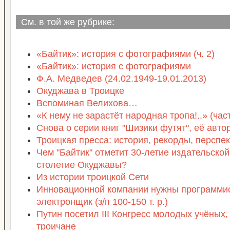
См. в той же рубрике:
«Байтик»: история с фотографиями (ч. 2)
«Байтик»: история с фотографиями
Ф.А. Медведев (24.02.1949-19.01.2013)
Окуджава в Троицке
Вспоминая Велихова…
«К нему не зарастёт народная тропа!..» (част
Снова о серии книг "Шизики футят", её авто
Троицкая пресса: история, рекорды, перспе
Чем "Байтик" отметит 30-летие издательской
столетие Окуджавы?
Из истории троицкой Сети
Инновационной компании нужны программис
электронщик (з/п 100-150 т. р.)
Путин посетил III Конгресс молодых учёных,
троичане