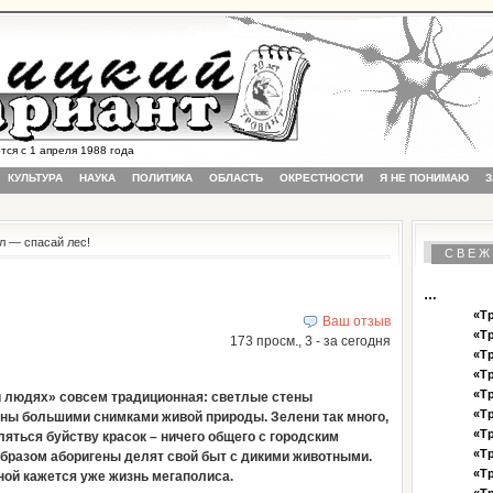
 с 1 апреля 1988 года
КУЛЬТУРА
НАУКА
ПОЛИТИКА
ОБЛАСТЬ
ОКРЕСТНОСТИ
Я НЕ ПОНИМАЮ
З
лл — спасай лес!
СВЕЖ
…
«Тр
Ваш отзыв
«Тр
173 просм., 3 - за сегодня
«Тр
«Тр
«Тр
и людях» совсем традиционная: светлые стены
«Тр
ны большими снимками живой природы. Зелени так много,
«Тр
яться буйству красок – ничего общего с городским
«Тр
образом аборигены делят свой быт с дикими животными.
«Тр
ной кажется уже жизнь мегаполиса.