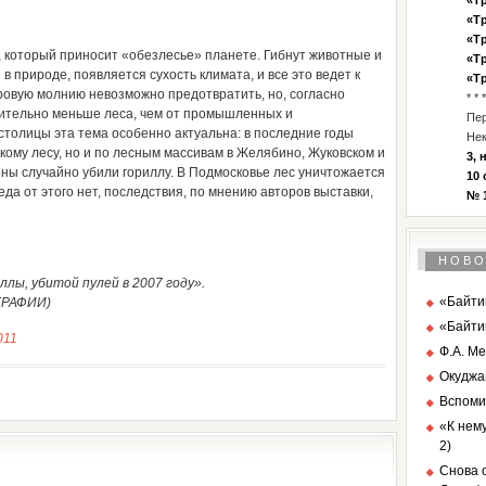
«Тр
«Тр
«Тр
 который приносит «обезлесье» планете. Гибнут животные и
«Тр
в природе, появляется сухость климата, и все это ведет к
«Тр
ровую молнию невозможно предотвратить, но, согласно
* * *
чительно меньше леса, чем от промышленных и
Пе
столицы эта тема особенно актуальна: в последние годы
Нек
кому лесу, но и по лесным массивам в Желябино, Жуковском и
3, 
ны случайно убили гориллу. В Подмосковье лес уничтожается
10 
еда от этого нет, последствия, по мнению авторов выставки,
№ 1
НОВО
лы, убитой пулей в 2007 году».
«Байтик
ГРАФИИ)
«Байти
011
Ф.А. Ме
Окуджа
Вспоми
«К нему
2)
Снова о