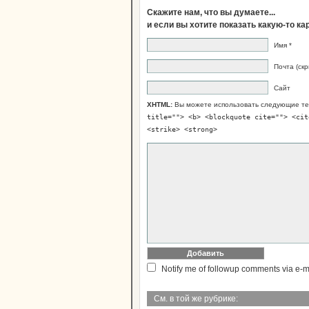
Скажите нам, что вы думаете...
и если вы хотите показать какую-то к
Имя *
Почта (скр
Сайт
XHTML:
Вы можете использовать следующие те
title=""> <b> <blockquote cite=""> <cit
<strike> <strong>
Notify me of followup comments via e-m
См. в той же рубрике: