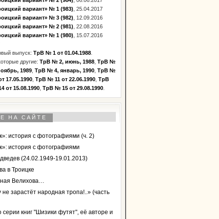
оицкий вариант» № 2 (984)
, 06.06.2017
оицкий вариант» № 1 (983)
, 25.04.2017
оицкий вариант» № 3 (982)
, 12.09.2016
оицкий вариант» № 2 (981)
, 22.08.2016
оицкий вариант» № 1 (980)
, 15.07.2016
рвый выпуск:
ТрВ № 1 от 01.04.1988
.
оторые другие:
ТрВ № 2, июнь, 1988
,
ТрВ №
ноябрь, 1989
,
ТрВ № 4, январь, 1990
,
ТрВ №
от 17.05.1990
,
ТрВ № 11 от 22.06.1990
,
ТрВ
4 от 15.08.1990
,
ТрВ № 15 от 29.08.1990
.
Е НА САЙТЕ
»: история с фотографиями (ч. 2)
к»: история с фотографиями
дведев (24.02.1949-19.01.2013)
ва в Троицке
ная Велихова…
 не зарастёт народная тропа!..» (часть
 серии книг "Шизики футят", её авторе и