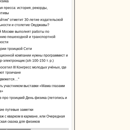
изика
я пресса: история, рекорды,
ктивы
айтик" отметит 30-летие издательской
ьности и столетие Окуджавы?
й Москве выполнят работы по
нию пешеходной и транспортной
ности
ории троицкой Сети
ционной компании нужны программист и
-электронщик (з/п 100-150 т. р.)
осетил III Конгресс молодых учёных, где
уют троичане
 движется…"
ать участником выставки «Мама глазами
а»
з про троицкий День физика (летопись и
кие путевые заметки
аж с кварком в кармане, или Очередная
ская сказка для физиков