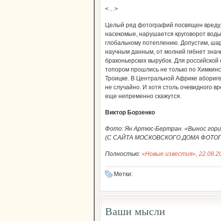
<…>
Целый ряд фотографий посвящен вреду,
насекомые, нарушается круговорот воды 
глобальному потеплению. Допустим, ша
научным данным, от молний гибнет зна
браконьерских вырубок. Для российской 
топором прошлись не только по Химкинс
Троицке. В Центральной Африке абориге
не случайно. И хотя столь очевидного вр
еще непременно скажутся.
Виктор Борзенко
Фото: Ян Артюс-Бертран. «Вынос горил
(С САЙТА МОСКОВСКОГО ДОМА ФОТО
Полностью:
«Новые известия», 22.08.2
Метки:
Ваши мысли