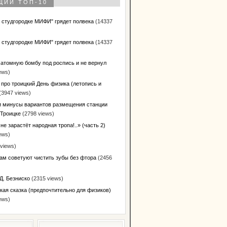
ЩИЙ ТОП-10
в студгородке МИФИ" грядет полвека
(14337
в студгородке МИФИ" грядет полвека
(14337
 атомную бомбу под роспись и не вернул
ews)
 про троицкий День физика (летопись и
(3947 views)
 минусы вариантов размещения станции
 Троицке
(2798 views)
не зарастёт народная тропа!..» (часть 2)
ews)
views)
ам советуют чистить зубы без фтора
(2456
Д. Безниско
(2315 views)
кая сказка (предпочтительно для физиков)
ews)