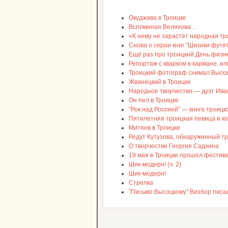
Окуджава в Троицке
Вспоминая Велихова…
«К нему не зарастёт народная троп
Снова о серии книг "Шизики футят
Ещё раз про троицкий День физик
Репортаж с кварком в кармане, и
Троицкий фотограф снимал Высоц
Жванецкий в Троицке
Народное творчество — дуэт Ив
Он пел в Троицке
"Рок над Россией" — книга троицк
Пятилетняя троицкая певица и ко
Митяев в Троицке
Редут Кутузова, обнаруженный т
О творчестве Георгия Садхина
19 мая в Троицке прошел фестив
Шик-модерн! (ч. 2)
Шик-модерн!
Стрелка
"Письмо Высоцкому" Визбор писал