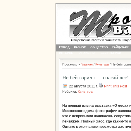
Общественно-политическая газета. Издается
ГОРОД
РАЗНОЕ
ОБЩЕСТВО
ГАЙД-ПАРК
ИНТЕРНЕТ
АРХИВ PDF
БЕЗ РУБРИКИ
Просмотр >
Главная
/
Культура
/ Не бей гори
Не бей горилл — спасай лес!
22 августа 2011 г.
Print This Post
Рубрика:
Культура
На первый взгляд выставка «О лесах 
Московского дома фотографии завеша
что с непривычки начинаешь сопротивл
пейзажем. Полный хаос, где каким-то 
Однако к окончанию просмотра хаотич