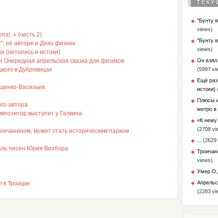
ТЕКУ
"Бунту 
views)
а!..» (часть 2)
"Бунту 
", её авторе и Днях физика
views)
а (летопись и истоки)
ли Очередная апрельская сказка для физиков
Он взял
кого в Дубровицах
(5997 vi
Ещё раз
ащенко-Васильев
истоки)
Плюсы и
ого автора
метро в
мпозитор выступит у Галкина
«К нему 
(2708 vi
роичанином, может стать историческим парком
...
(2629 
аль песен Юрия Визбора
Троичан
views)
Умер О.
Апрельс
 в Троицке
(2283 vi