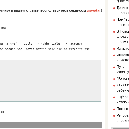
Днях ф
Троицка
артинку в вашем отзыве, воспользуйтесь сервисом
gravatar
!
перспе
Чем "Б
деятел
ыта) *
В Ново
улучше
доступ
ги:
<a href="" title=""> <abbr title=""> <acronym
Из ист
e> <code> <del datetime=""> <em> <i> <q cite=""> <s>
Иннова
инженер
Путин п
участв
"Речка
Как ст
ребёнк
Ещё ра
истоки)
Псковс
ail
Репорт
апрель