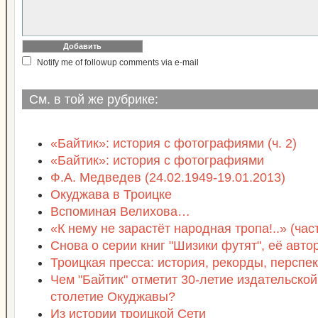
Notify me of followup comments via e-mail
См. в той же рубрике:
«Байтик»: история с фотографиями (ч. 2)
«Байтик»: история с фотографиями
Ф.А. Медведев (24.02.1949-19.01.2013)
Окуджава в Троицке
Вспоминая Велихова…
«К нему не зарастёт народная тропа!..» (част
Снова о серии книг "Шизики футят", её авто
Троицкая пресса: история, рекорды, перспе
Чем "Байтик" отметит 30-летие издательской
столетие Окуджавы?
Из истории троицкой Сети