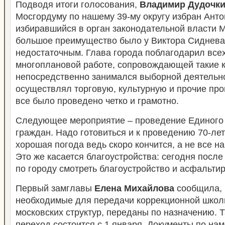
Подводя итоги голосования,
Владимир Дудочк
Мосгордуму по нашему 39-му округу избран Анто
избиравшийся в орган законодательной власти М
большое преимущество было у Виктора Сиднева,
недостаточным. Глава города поблагодарил всех
многоплановой работе, сопровождающей такие ка
непосредственно занимался выборной деятельнос
осуществлял торговую, культурную и прочие про
все было проведено четко и грамотно.
Следующее мероприятие – проведение Единого
граждан. Надо готовиться и к проведению 70-ле
хорошая погода ведь скоро кончится, а не все н
Это же касается благоустройства: сегодня после
по городу смотреть благоустройство и асфальти
Первый замглавы
Елена Михайлова
сообщила, 
необходимые для передачи коррекционной школ
московских структур, переданы по назначению. 
переход состоится с 1 января. Документы по на