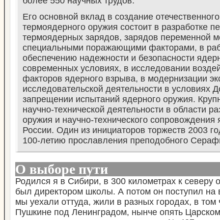
более 550 научных трудов.
Его основной вклад в создание отечественного
термоядерного оружия состоит в разработке п
термоядерных зарядов, зарядов переменной м
специальными поражающими факторами, в раб
обеспечению надежности и безопасности ядерн
современных условиях, в исследовании возд
факторов ядерного взрыва, в модернизации э
исследовательской деятельности в условиях 
запрещении испытаний ядерного оружия. Круп
научно-технической деятельности в области ра
оружия и научно-технического сопровождения 
России. Один из инициаторов торжеств 2003 г
100-летию прославления преподобного Сераф
О выборе пути
Родился я в Сибири, в 300 километрах к северу о
был директором школы. А потом он поступил на 
мы уехали оттуда, жили в разных городах, в том 
Пушкине под Ленинградом, нынче опять Царском