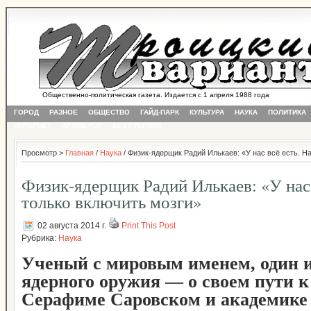
Общественно-политическая газета. Издается с 1 апреля 1988 года
ГОРОД
РАЗНОЕ
ОБЩЕСТВО
ГАЙД-ПАРК
КУЛЬТУРА
НАУКА
ПОЛИТИКА
ИНТЕРНЕТ
АРХИВ PDF
БЕЗ РУБРИКИ
Просмотр >
Главная
/
Наука
/ Физик-ядерщик Радий Илькаев: «У нас всё есть. Н
Физик-ядерщик Радий Илькаев: «У нас 
только включить мозги»
02 августа 2014 г.
Print This Post
Рубрика:
Наука
Ученый с мировым именем, один и
ядерного оружия — о своем пути к 
Серафиме Саровском и академике 