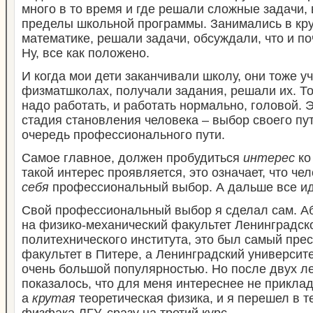
много в то время и где решали сложные задачи,
пределы школьной программы. Занимались в кру
математике, решали задачи, обсуждали, что и по
Ну, все как положено.
И когда мои дети заканчивали школу, они тоже у
физматшколах, получали задания, решали их. То 
надо работать, и работать нормально, головой. 
стадия становления человека – выбор своего пу
очередь профессионального пути.
Самое главное, должен пробудиться
интерес
ко
такой интерес проявляется, это означает, что че
себя
профессиональный выбор. А дальше все ид
Свой профессиональный выбор я сделал сам. А
на физико-механический факультет Ленинградск
политехнического института, это был самый пре
факультет в Питере, а Ленинградский университ
очень большой популярностью. Но после двух л
показалось, что для меня интереснее не прикла
а
крутая
теоретическая физика, и я перешел в т