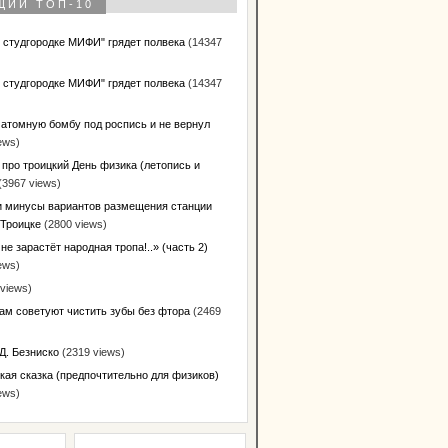
ЩИЙ ТОП-10
в студгородке МИФИ" грядет полвека
(14347
в студгородке МИФИ" грядет полвека
(14347
 атомную бомбу под роспись и не вернул
ews)
 про троицкий День физика (летопись и
(3967 views)
 минусы вариантов размещения станции
 Троицке
(2800 views)
не зарастёт народная тропа!..» (часть 2)
ews)
views)
ам советуют чистить зубы без фтора
(2469
Д. Безниско
(2319 views)
кая сказка (предпочтительно для физиков)
ews)