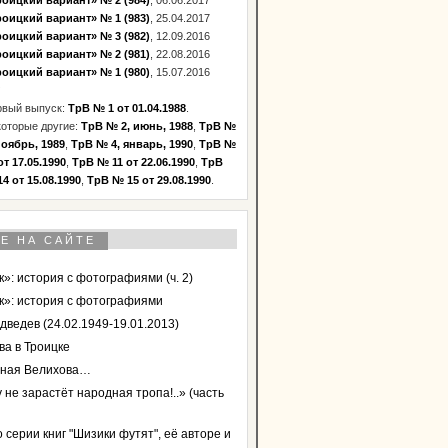
оицкий вариант» № 2 (984)
, 06.06.2017
оицкий вариант» № 1 (983)
, 25.04.2017
оицкий вариант» № 3 (982)
, 12.09.2016
оицкий вариант» № 2 (981)
, 22.08.2016
оицкий вариант» № 1 (980)
, 15.07.2016
рвый выпуск:
ТрВ № 1 от 01.04.1988
.
оторые другие:
ТрВ № 2, июнь, 1988
,
ТрВ №
ноябрь, 1989
,
ТрВ № 4, январь, 1990
,
ТрВ №
от 17.05.1990
,
ТрВ № 11 от 22.06.1990
,
ТрВ
4 от 15.08.1990
,
ТрВ № 15 от 29.08.1990
.
Е НА САЙТЕ
»: история с фотографиями (ч. 2)
к»: история с фотографиями
дведев (24.02.1949-19.01.2013)
ва в Троицке
ная Велихова…
 не зарастёт народная тропа!..» (часть
 серии книг "Шизики футят", её авторе и