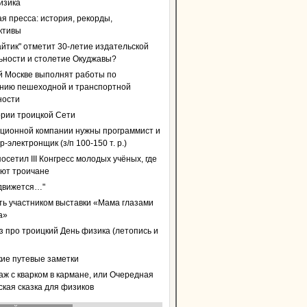
изика
я пресса: история, рекорды,
ктивы
айтик" отметит 30-летие издательской
ьности и столетие Окуджавы?
й Москве выполнят работы по
нию пешеходной и транспортной
ности
ории троицкой Сети
ционной компании нужны программист и
-электронщик (з/п 100-150 т. р.)
осетил III Конгресс молодых учёных, где
уют троичане
 движется…"
ать участником выставки «Мама глазами
а»
з про троицкий День физика (летопись и
кие путевые заметки
аж с кварком в кармане, или Очередная
ская сказка для физиков