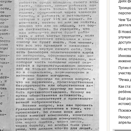
Днях ф
Троицка
перспе
Чем "Б
деятел
В Ново
улучше
доступ
Из ист
Иннова
инженер
Путин п
участв
"Речка
Как ст
ребёнк
Ещё ра
истоки)
Псковс
Репорт
апрель