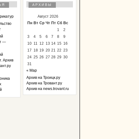
ЬЯ
АРХИВЫ
арикатур
Август 2026
Пн
Вт
Ср
Чт
Пт
Сб
Вс
льство
т
1
2
ий
3
4
5
6
7
8
9
т —
10
11
12
13
14
15
16
17
18
19
20
21
22
23
ий
24
25
26
27
28
29
30
. Архив
31
ант.ру
« Мар
Архив на Троицк.ру
оника
Архив на Тровант.ру
х
Архив на news.trovant.ru
й