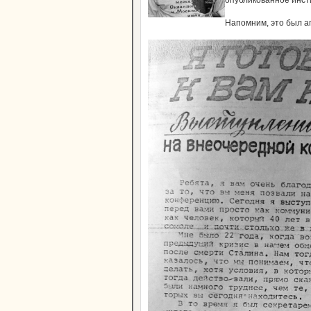
опубликованное инсти
Напомним, это был а