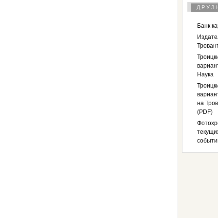
ДРУЗ
Банк к
Издате
Трован
Троицк
вариан
Наука
Троицк
вариант
на Тров
(PDF)
Фотохр
текущи
событи