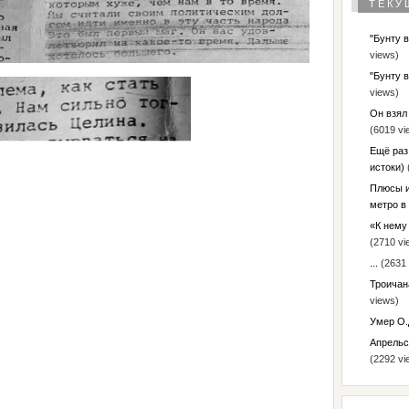
ТЕКУ
"Бунту 
views)
"Бунту 
views)
Он взял
(6019 vi
Ещё раз
истоки)
Плюсы и
метро в
«К нему 
(2710 vi
...
(2631 
Троичан
views)
Умер О.
Апрельс
(2292 vi