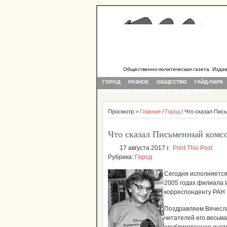
Общественно-политическая газета. Издается
ГОРОД
РАЗНОЕ
ОБЩЕСТВО
ГАЙД-ПАРК
ИНТЕРНЕТ
АРХИВ PDF
БЕЗ РУБРИКИ
Просмотр >
Главная
/
Город
/ Что сказал Пис
Что сказал Письменный комсо
17 августа 2017 г.
Print This Post
Рубрика:
Город
Сегодня исполняется
2005 годах филиала И
корреспонденту РАН 
Поздравляем Вячесл
читателей его весьм