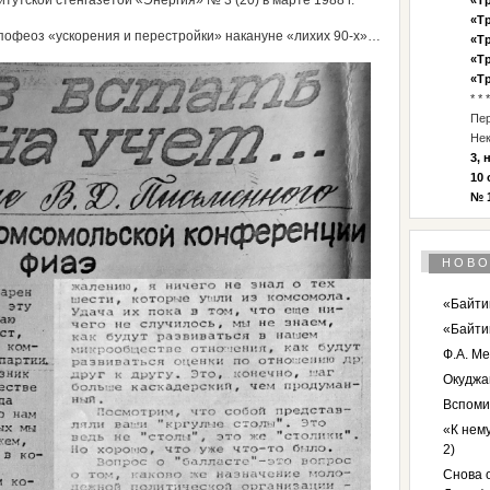
тутской стенгазетой «Энергия» № 3 (20) в марте 1988 г.
«Тр
«Тр
пофеоз «ускорения и перестройки» накануне «лихих 90-х»…
«Тр
«Тр
«Тр
* * *
Пе
Нек
3, 
10 
№ 1
НОВО
«Байтик
«Байти
Ф.А. Ме
Окуджа
Вспоми
«К нему
2)
Снова о