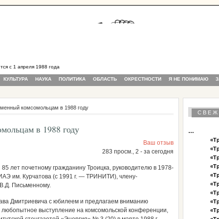
 с 1 апреля 1988 года
КУЛЬТУРА
НАУКА
ПОЛИТИКА
ОБЛАСТЬ
ОКРЕСТНОСТИ
Я НЕ ПОНИМАЮ
З
ьменный комсомольцам в 1988 году
СВЕЖ
мольцам в 1988 году
…
«Тр
Ваш отзыв
«Тр
283 просм., 2 - за сегодня
«Тр
«Тр
 85 лет почетному гражданину Троицка, руководителю в 1978-
«Тр
АЭ им. Курчатова (с 1991 г. — ТРИНИТИ), члену-
«Тр
В.Д. Письменному.
«Тр
ава Дмитриевича с юбилеем и предлагаем вниманию
«Тр
а любопытное выступление на комсомольской конференции,
«Тр