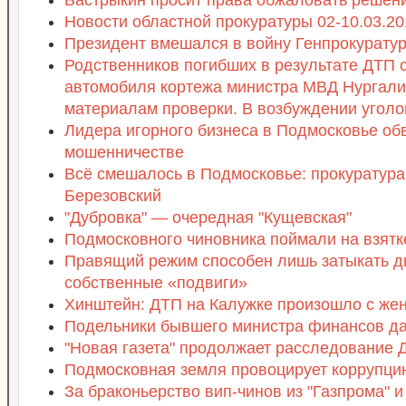
Бастрыкин просит права обжаловать решен
Новости областной прокуратуры 02-10.03.20
Президент вмешался в войну Генпрокурату
Родственников погибших в результате ДТП 
автомобиля кортежа министра МВД Нургали
материалам проверки. В возбуждении уголо
Лидера игорного бизнеса в Подмосковье об
мошенничестве
Всё смешалось в Подмосковье: прокуратура,
Березовский
"Дубровка" — очередная "Кущевская"
Подмосковного чиновника поймали на взятке
Правящий режим способен лишь затыкать д
собственные «подвиги»
Хинштейн: ДТП на Калужке произошло с же
Подельники бывшего министра финансов да
"Новая газета" продолжает расследование 
Подмосковная земля провоцирует коррупци
За браконьерство вип-чинов из "Газпрома" 