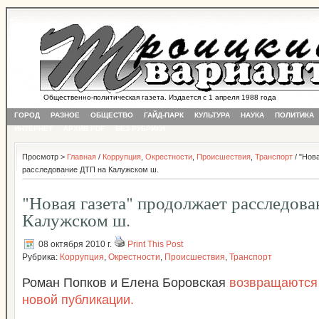
Общественно-политическая газета. Издается с 1 апреля 1988 года
ГОРОД
РАЗНОЕ
ОБЩЕСТВО
ГАЙД-ПАРК
КУЛЬТУРА
НАУКА
ПОЛИТИКА
ИНТЕРНЕТ
АРХИВ PDF
БЕЗ РУБРИКИ
Просмотр >
Главная
/
Коррупция
,
Окрестности
,
Происшествия
,
Транспорт
/ "Нов
расследование ДТП на Калужском ш.
"Новая газета" продолжает расследов
Калужском ш.
08 октября 2010 г.
Print This Post
Рубрика:
Коррупция
,
Окрестности
,
Происшествия
,
Транспорт
Роман Попков и Елена Боровская
возвращаются 
новой публикации.