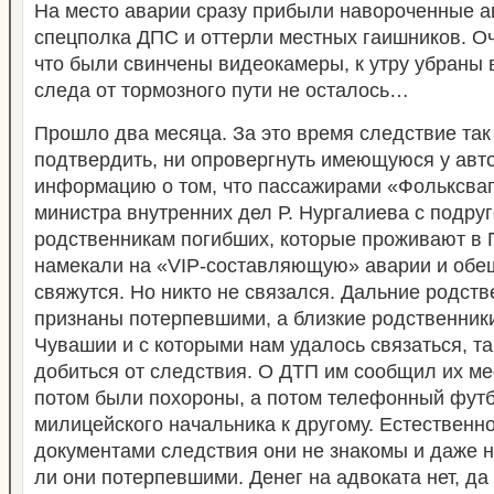
На место аварии сразу прибыли навороченные 
спецполка ДПС и оттерли местных гаишников. О
что были свинчены видеокамеры, к утру убраны 
следа от тормозного пути не осталось…
Прошло два месяца. За это время следствие так
подтвердить, ни опровергнуть имеющуюся у авто
информацию о том, что пассажирами «Фольксваг
министра внутренних дел Р. Нургалиева с подру
родственникам погибших, которые проживают в 
намекали на «VIP-составляющую» аварии и обещ
свяжутся. Но никто не связался. Дальние родст
признаны потерпевшими, а близкие родственники
Чувашии и с которыми нам удалось связаться, так
добиться от следствия. О ДТП им сообщил их ме
потом были похороны, а потом телефонный футб
милицейского начальника к другому. Естественно
документами следствия они не знакомы и даже н
ли они потерпевшими. Денег на адвоката нет, да 