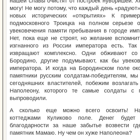
нашей славы очистят от построек нуворишей. Хо
могу! Не могу потому, что каждый день «радуют
новых исторических «открытиях» К пример
подмосковного Троицка на полном серьезе 
увековечения памяти пребывания в городе имп
Нет, пока еще не строят, но желание вспомни
изгнанного из России императора есть. Та
извращают комплексно. Одни обживают со
Бородино, другие подумывают, как бы увеков
императора. И когда на Бородинском поле око
памятники русским солдатам-победителям, мы
сегодняшних властителей, побежим возлагать
Наполеону, которого те самые солдаты с 
выпроводили.
А сколько еще можно всего освоить! Нап
коттеджами Куликово поле. Денег буде
благодарности за наше забытье возвести гд
памятник Мамаю. Ну чем он хуже Наполеона?