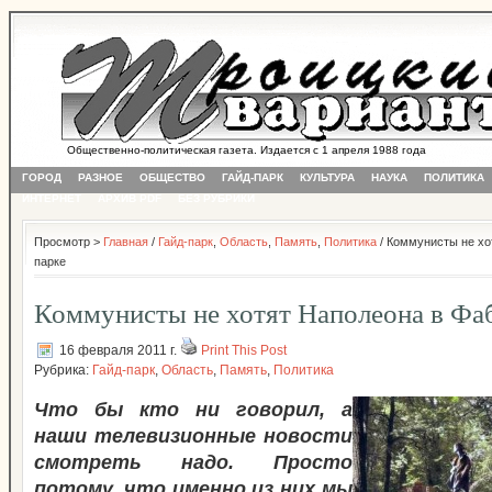
Общественно-политическая газета. Издается с 1 апреля 1988 года
ГОРОД
РАЗНОЕ
ОБЩЕСТВО
ГАЙД-ПАРК
КУЛЬТУРА
НАУКА
ПОЛИТИКА
ИНТЕРНЕТ
АРХИВ PDF
БЕЗ РУБРИКИ
Просмотр >
Главная
/
Гайд-парк
,
Область
,
Память
,
Политика
/ Коммунисты не хо
парке
Коммунисты не хотят Наполеона в Фа
16 февраля 2011 г.
Print This Post
Рубрика:
Гайд-парк
,
Область
,
Память
,
Политика
Что бы кто ни говорил, а
наши телевизионные новости
смотреть надо. Просто
потому, что именно из них мы