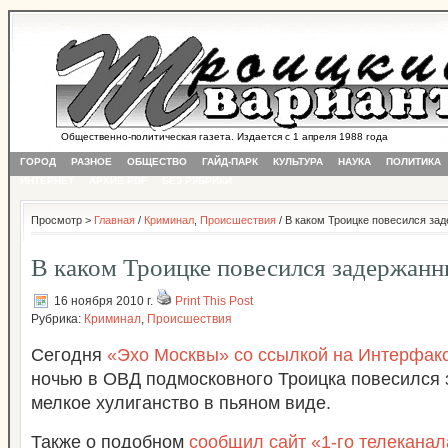
Общественно-политическая газета. Издается с 1 апреля 1988 года
ГОРОД
РАЗНОЕ
ОБЩЕСТВО
ГАЙД-ПАРК
КУЛЬТУРА
НАУКА
ПОЛИТИКА
ИНТЕРНЕТ
АРХИВ PDF
БЕЗ РУБРИКИ
Просмотр >
Главная
/
Криминал
,
Происшествия
/ В каком Троицке повесился за
В каком Троицке повесился задержан
16 ноября 2010 г.
Print This Post
Рубрика:
Криминал
,
Происшествия
Сегодня
«Эхо Москвы» со ссылкой на Интерфак
ночью в ОВД подмосковного Троицка повесился
мелкое хулиганство в пьяном виде.
Также о подобном
сообщил сайт «1-го телекана