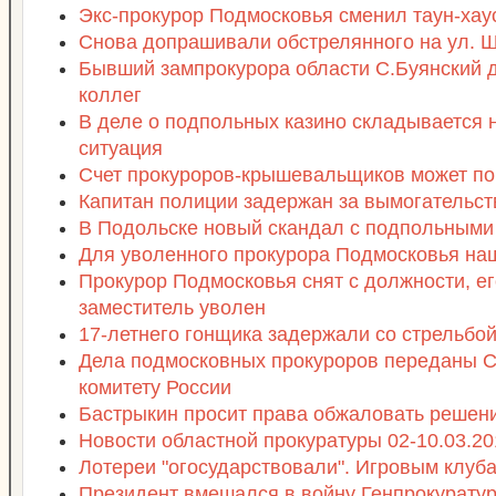
Экс-прокурор Подмосковья сменил таун-хау
Снова допрашивали обстрелянного на ул. 
Бывший зампрокурора области С.Буянский д
коллег
В деле о подпольных казино складывается
ситуация
Счет прокуроров-крышевальщиков может по
Капитан полиции задержан за вымогательст
В Подольске новый скандал с подпольными
Для уволенного прокурора Подмосковья на
Прокурор Подмосковья снят с должности, е
заместитель уволен
17-летнего гонщика задержали со стрельбо
Дела подмосковных прокуроров переданы 
комитету России
Бастрыкин просит права обжаловать решен
Новости областной прокуратуры 02-10.03.20
Лотереи "огосударствовали". Игровым клуб
Президент вмешался в войну Генпрокурату